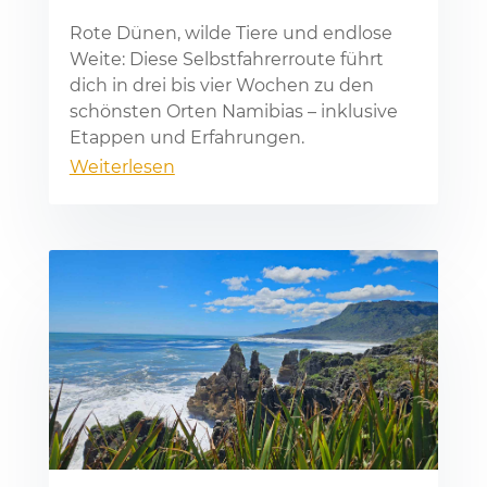
Rote Dü­nen, wil­de Tie­re und end­lo­se
Wei­te: Die­se Selbst­fah­rer­rou­te führt
dich in drei bis vier Wo­chen zu den
schöns­ten Or­ten Na­mi­bi­as – in­klu­si­ve
Etap­pen und Er­fah­run­gen.
Weiterlesen