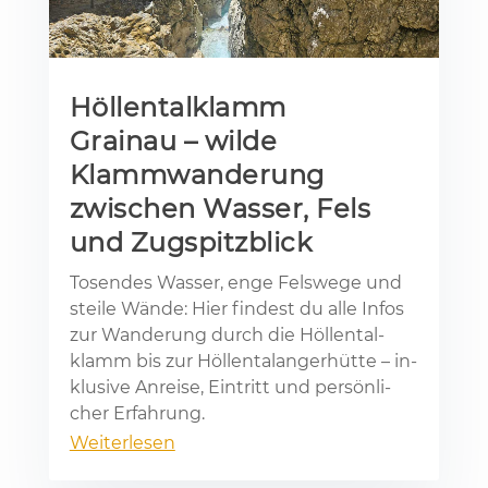
Höllentalklamm
Grainau – wilde
Klammwanderung
zwischen Wasser, Fels
und Zugspitzblick
To­sen­des Was­ser, enge Fels­we­ge und
stei­le Wän­de: Hier fin­dest du alle In­fos
zur Wan­de­rung durch die Höl­len­tal­
klamm bis zur Höl­len­tal­an­ger­hüt­te – in­
klu­si­ve An­rei­se, Ein­tritt und per­sön­li­
cher Er­fah­rung.
Weiterlesen