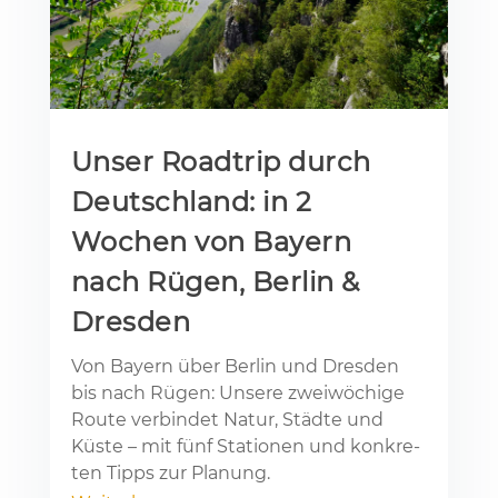
Unser Roadtrip durch
Deutschland: in 2
Wochen von Bayern
nach Rügen, Berlin &
Dresden
Von Bay­ern über Ber­lin und Dres­den
bis nach Rü­gen: Un­se­re zwei­wö­chi­ge
Rou­te ver­bin­det Na­tur, Städ­te und
Küs­te – mit fünf Sta­tio­nen und kon­kre­
ten Tipps zur Pla­nung.