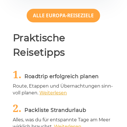
ALLE EUROPA-REISEZIELE
Praktische
Reisetipps
1.
Roadtrip erfolgreich planen
Rou­te, Etap­pen und Über­nach­tun­gen sinn­
voll pla­nen.
Weiterlesen
2.
Packliste Strandurlaub
Al­les, was du für ent­spann­te Tage am Meer
wirk­lich brauchst.
Weiterlesen