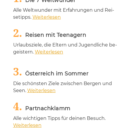
Die 7 Weltwunder
Alle Welt­wun­der mit Er­fah­run­gen und Rei­
se­tipps.
Weiterlesen
2.
Reisen mit Teenagern
Ur­laubs­zie­le, die El­tern und Ju­gend­li­che be­
geis­tern.
Weiterlesen
3.
Österreich im Sommer
Die schöns­ten Zie­le zwi­schen Ber­gen und
Seen.
Weiterlesen
4.
Partnachklamm
Alle wich­ti­gen Tipps für dei­nen Be­such.
Weiterlesen