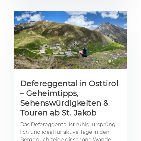
Defereggental in Osttirol
– Geheimtipps,
Sehenswürdigkeiten &
Touren ab St. Jakob
Das De­fe­reg­gen­tal ist ru­hig, ur­sprüng­
lich und ide­al für ak­ti­ve Tage in den
Ber­gen. Ich zei­ge dir schö­ne Wan­de­