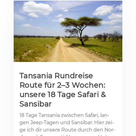
Tansania Rundreise
Route für 2–3 Wochen:
unsere 18 Tage Safari &
Sansibar
18 Tage Tan­sa­nia zwi­schen Sa­fa­ri, lan­
gen Jeep-Ta­gen und San­si­bar: Hier zei­
ge ich dir un­se­re Rou­te durch den Nor­