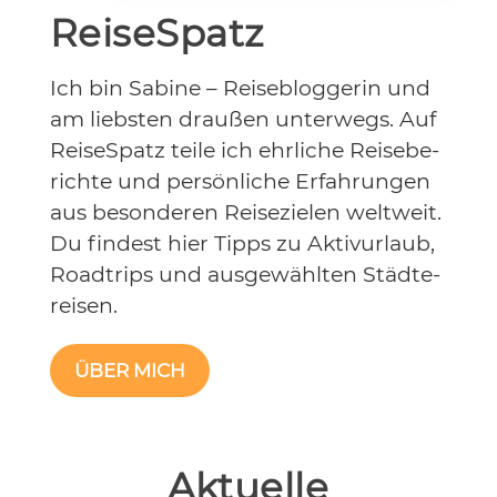
ReiseSpatz
Ich bin Sa­bi­ne – Rei­se­b­log­ge­rin und
am liebs­ten drau­ßen un­ter­wegs. Auf
Rei­se­S­patz tei­le ich ehr­li­che Rei­se­be­
rich­te und per­sön­li­che Er­fah­run­gen
aus be­son­de­ren Rei­se­zie­len welt­weit.
Du fin­dest hier Tipps zu Ak­tiv­ur­laub,
Roadtrips und aus­ge­wähl­ten Städ­te­
rei­sen.
ÜBER MICH
Aktuelle