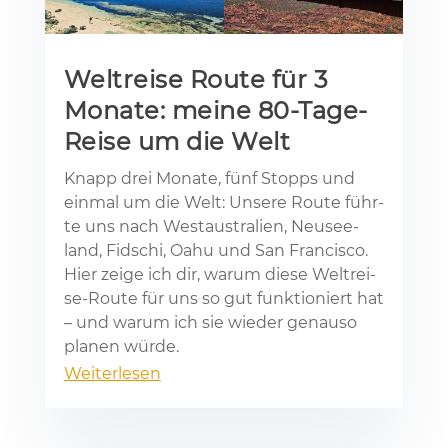
Weltreise Route für 3
Monate: meine 80-Tage-
Reise um die Welt
Knapp drei Mo­na­te, fünf Stopps und
ein­mal um die Welt: Un­se­re Rou­te führ­
te uns nach West­aus­tra­li­en, Neu­see­
land, Fi­dschi, Oahu und San Fran­cis­co.
Hier zei­ge ich dir, war­um die­se Welt­rei­
se-Rou­te für uns so gut funk­tio­niert hat
– und war­um ich sie wie­der ge­nau­so
pla­nen wür­de.
Weiterlesen