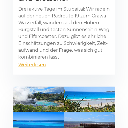
Drei ak­ti­ve Tage im Stu­bai­tal: Wir ra­deln
auf der neu­en Rad­rou­te 19 zum Gra­wa
Was­ser­fall, wan­dern auf den Ho­hen
Burg­stall und tes­ten Sun­nen­seit’n Weg
und El­fer­co­as­ter. Dazu gibt es ehr­li­che
Ein­schät­zun­gen zu Schwie­rig­keit, Zeit­
auf­wand und der Fra­ge, was sich gut
kom­bi­nie­ren lässt.
Weiterlesen