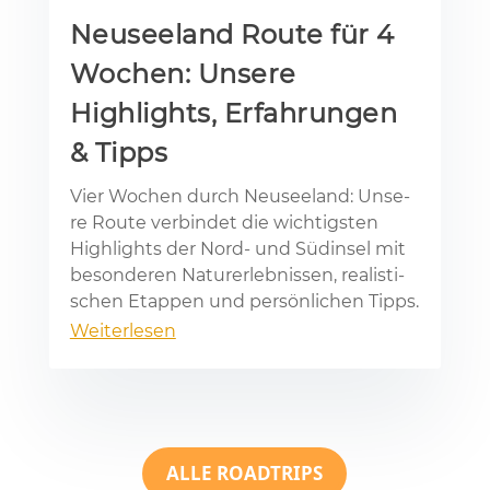
Neuseeland Route für 4
Wochen: Unsere
Highlights, Erfahrungen
& Tipps
Vier Wo­chen durch Neu­see­land: Un­se­
re Rou­te ver­bin­det die wich­tigs­ten
High­lights der Nord- und Süd­in­sel mit
be­son­de­ren Na­tur­er­leb­nis­sen, rea­lis­ti­
schen Etap­pen und per­sön­li­chen Tipps.
Weiterlesen
ALLE ROADTRIPS