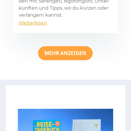
den mit Se­ren­ge­ti, Ngo­ron­go­ro, Un­ter­
künf­ten und Tipps, wo du kür­zen oder
ver­län­gern kannst.
Weiterlesen
MEHR ANZEIGEN