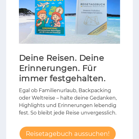
Deine Reisen. Deine
Erinnerungen. Für
immer festgehalten.
Egal ob Fa­mi­li­en­ur­laub, Back­packing
oder Welt­rei­se – hal­te dei­ne Ge­dan­ken,
High­lights und Er­in­ne­run­gen le­ben­dig
fest. So bleibt jede Rei­se un­ver­gess­lich.
Reisetagebuch aussuchen!