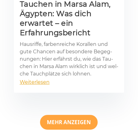
Tauchen in Marsa Alam,
Ägypten: Was dich
erwartet – ein
Erfahrungsbericht
Haus­rif­fe, far­ben­rei­che Ko­ral­len und
gute Chan­cen auf be­son­de­re Be­geg­
nun­gen: Hier er­fährst du, wie das Tau­
chen in Mar­sa Alam wirk­lich ist und wel­
che Tauch­plät­ze sich loh­nen.
Weiterlesen
MEHR ANZEIGEN