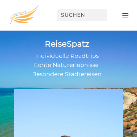
ReiseSpatz
Individuelle Roadtrips
Echte Naturerlebnisse
Besondere Städtereisen