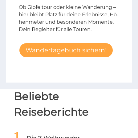
Ob Gip­fel­tour oder klei­ne Wan­de­rung –
hier bleibt Platz für dei­ne Er­leb­nis­se, Hö­
hen­me­ter und be­son­de­ren Mo­men­te.
Dein Be­glei­ter für alle Tou­ren.
Wandertagebuch sichern!
Beliebte
Reiseberichte
1.