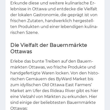
Er­kun­de die­se und wei­te­re ku­li­na­ri­sche Er­
leb­nis­se in Ot­ta­wa und ent­de­cke die Viel­falt
der lo­ka­len Gas­tro­no­mie, die ge­prägt ist von
fri­schen Zu­ta­ten, hand­werk­lich her­ge­stell­
ten Pro­duk­ten und ei­ner le­ben­di­gen ku­li­na­
ri­schen Sze­ne.
Die Vielfalt der Bauernmärkte
Ottawas
Er­le­be das bun­te Trei­ben auf den Bau­ern­
märk­ten Ot­ta­was, wo fri­sche Pro­duk­te und
hand­ge­fer­tig­te Wa­ren lo­cken. Von den his­to­
ri­schen Ge­mäu­ern des By­Ward Mar­ket bis
zum idyl­li­schen Old Ot­ta­wa East Far­mers‘
Mar­ket am Ufer des Ri­deau Ri­ver gibt es hier
eine Viel­zahl von Märk­ten zu er­kun­den. Hier
sind ei­ni­ge der be­lieb­tes­ten Bau­ern­märk­te
Ot­ta­was: