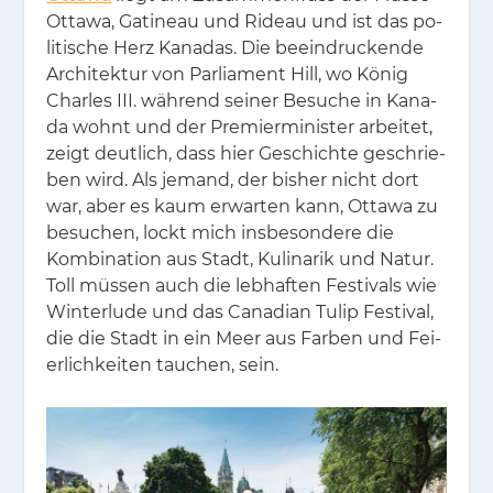
Ot­ta­wa, Gati­neau und Ri­deau und ist das po­
li­ti­sche Herz Ka­na­das. Die be­ein­dru­cken­de
Ar­chi­tek­tur von Par­li­a­ment Hill, wo Kö­nig
Charles III. wäh­rend sei­ner Be­su­che in Ka­na­
da wohnt und der Pre­mier­mi­nis­ter ar­bei­tet,
zeigt deut­lich, dass hier Ge­schich­te ge­schrie­
ben wird. Als je­mand, der bis­her nicht dort
war, aber es kaum er­war­ten kann, Ot­ta­wa zu
be­su­chen, lockt mich ins­be­son­de­re die
Kom­bi­na­ti­on aus Stadt, Ku­li­na­rik und Na­tur.
Toll müs­sen auch die leb­haf­ten Fes­ti­vals wie
Win­ter­lu­de und das Ca­na­di­an Tu­lip Fes­ti­val,
die die Stadt in ein Meer aus Far­ben und Fei­
er­lich­kei­ten tau­chen, sein.