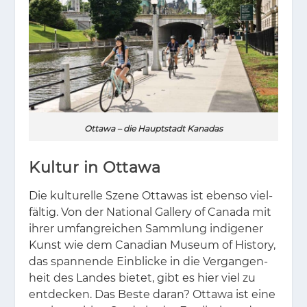
Ottawa – die Hauptstadt Kanadas
Kultur in Ottawa
Die kul­tu­rel­le Sze­ne Ot­ta­was ist eben­so viel­
fäl­tig. Von der Na­tio­nal Gal­le­ry of Ca­na­da mit
ih­rer um­fang­rei­chen Samm­lung in­di­ge­ner
Kunst wie dem Ca­na­di­an Mu­se­um of His­to­ry,
das span­nen­de Ein­bli­cke in die Ver­gan­gen­
heit des Lan­des bie­tet, gibt es hier viel zu
ent­de­cken. Das Bes­te dar­an? Ot­ta­wa ist eine