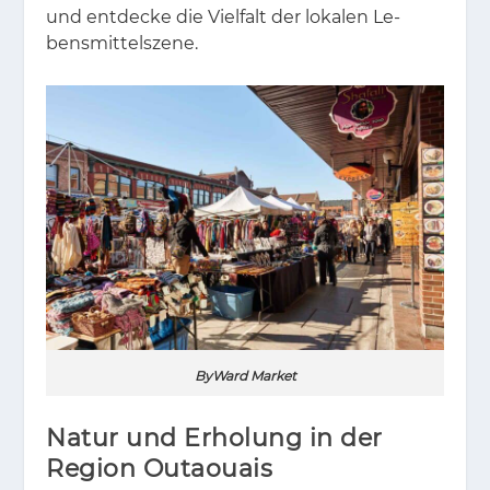
und ent­de­cke die Viel­falt der lo­ka­len Le­
bens­mit­tel­sze­ne.
ByWard Market
Natur und Erholung in der
Region Outaouais