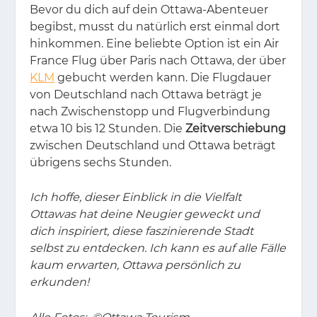
Be­vor du dich auf dein Ot­ta­wa-Aben­teu­er
be­gibst, musst du na­tür­lich erst ein­mal dort
hin­kom­men. Eine be­lieb­te Op­ti­on ist ein Air
Fran­ce Flug über Pa­ris nach Ot­ta­wa, der über
KLM
ge­bucht wer­den kann. Die Flug­dau­er
von Deutsch­land nach Ot­ta­wa be­trägt je
nach Zwi­schen­stopp und Flug­ver­bin­dung
etwa 10 bis 12 Stun­den. Die
Zeitverschiebung
zwi­schen Deutsch­land und Ot­ta­wa be­trägt
üb­ri­gens sechs Stun­den.
Ich hoffe, dieser Einblick in die Vielfalt
Ottawas hat deine Neugier geweckt und
dich inspiriert, diese faszinierende Stadt
selbst zu entdecken. Ich kann es auf alle Fälle
kaum erwarten, Ottawa persönlich zu
erkunden!