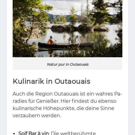
Natur pur in Outaouais
Kulinarik in Outaouais
Auch die Re­gi­on Ou­taouais ist ein wah­res Pa­
ra­dies für Ge­nie­ßer. Hier fin­dest du eben­so
ku­li­na­ri­sche Hö­he­punk­te, die dei­ne Sin­ne
ver­zau­bern wer­den.
Soif Bar à vin
: Die weltberühmte