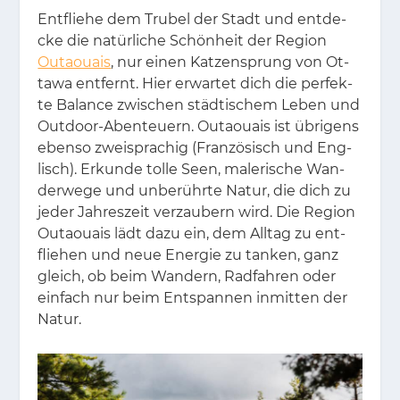
Ent­flie­he dem Tru­bel der Stadt und ent­de­
cke die na­tür­li­che Schön­heit der Re­gi­on
Outaouais
, nur ei­nen Kat­zen­sprung von Ot­
ta­wa ent­fernt. Hier er­war­tet dich die per­fek­
te Ba­lan­ce zwi­schen städ­ti­schem Le­ben und
Out­door-Aben­teu­ern. Ou­taouais ist üb­ri­gens
eben­so zwei­spra­chig (Fran­zö­sisch und Eng­
lisch). Er­kun­de tol­le Seen, ma­le­ri­sche Wan­
der­we­ge und un­be­rühr­te Na­tur, die dich zu
je­der Jah­res­zeit ver­zau­bern wird. Die Re­gi­on
Ou­taouais lädt dazu ein, dem All­tag zu ent­
flie­hen und neue En­er­gie zu tan­ken, ganz
gleich, ob beim Wan­dern, Rad­fah­ren oder
ein­fach nur beim Ent­span­nen in­mit­ten der
Na­tur.