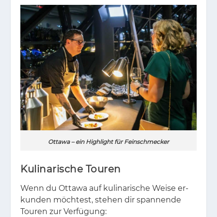
Ottawa – ein Highlight für Feinschmecker
Kulinarische Touren
Wenn du Ot­ta­wa auf ku­li­na­ri­sche Wei­se er­
kun­den möch­test, ste­hen dir span­nen­de
Tou­ren zur Ver­fü­gung: