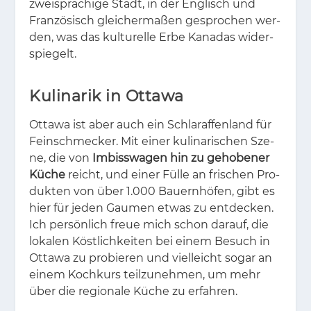
zwei­spra­chi­ge Stadt, in der Eng­lisch und
Fran­zö­sisch glei­cher­ma­ßen ge­spro­chen wer­
den, was das kul­tu­rel­le Erbe Ka­na­das wi­der­
spie­gelt.
Kulinarik in Ottawa
Ot­ta­wa ist aber auch ein Schla­raf­fen­land für
Fein­schme­cker. Mit ei­ner ku­li­na­ri­schen Sze­
ne, die von
Imbisswagen hin zu gehobener
Küche
reicht, und ei­ner Fül­le an fri­schen Pro­
duk­ten von über 1.000 Bau­ern­hö­fen, gibt es
hier für je­den Gau­men et­was zu ent­de­cken.
Ich per­sön­lich freue mich schon dar­auf, die
lo­ka­len Köst­lich­kei­ten bei ei­nem Be­such in
Ot­ta­wa zu pro­bie­ren und viel­leicht so­gar an
ei­nem Koch­kurs teil­zu­neh­men, um mehr
über die re­gio­na­le Kü­che zu er­fah­ren.