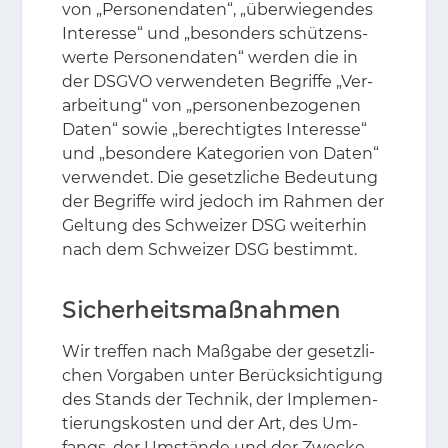
von „Per­so­nen­da­ten“, „über­wie­gen­des
In­ter­es­se“ und „be­son­ders schüt­zens­
wer­te Per­so­nen­da­ten“ wer­den die in
der DS­GVO ver­wen­de­ten Be­grif­fe „Ver­
ar­bei­tung“ von „per­so­nen­be­zo­ge­nen
Da­ten“ so­wie „be­rech­tig­tes In­ter­es­se“
und „be­son­de­re Ka­te­go­ri­en von Da­ten“
ver­wen­det. Die ge­setz­li­che Be­deu­tung
der Be­grif­fe wird je­doch im Rah­men der
Gel­tung des Schwei­zer DSG wei­ter­hin
nach dem Schwei­zer DSG be­stimmt.
Sicherheitsmaßnahmen
Wir tref­fen nach Maß­ga­be der ge­setz­li­
chen Vor­ga­ben un­ter Be­rück­sich­ti­gung
des Stands der Tech­nik, der Im­ple­men­
tie­rungs­kos­ten und der Art, des Um­
fangs, der Um­stän­de und der Zwe­cke