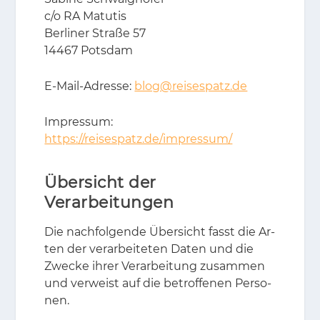
c/​​o RA Ma­tu­tis
Ber­li­ner Stra­ße 57
14467 Pots­dam
E-Mail-Adres­se:
blog@reisespatz.de
Im­pres­sum:
https://reisespatz.de/impressum/
Übersicht der
Verarbeitungen
Die nach­fol­gen­de Über­sicht fasst die Ar­
ten der ver­ar­bei­te­ten Da­ten und die
Zwe­cke ih­rer Ver­ar­bei­tung zu­sam­men
und ver­weist auf die be­trof­fe­nen Per­so­
nen.