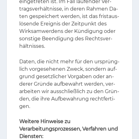
ein­ge­tre­ten ist. Im Fall lau­fen­der Ver­
trags­ver­hält­nis­se, in de­ren Rah­men Da­
ten ge­spei­chert wer­den, ist das frist­aus­
lö­sen­de Er­eig­nis der Zeit­punkt des
Wirk­sam­wer­dens der Kün­di­gung oder
sons­ti­ge Be­en­di­gung des Rechts­ver­
hält­nis­ses.
Da­ten, die nicht mehr für den ur­sprüng­
lich vor­ge­se­he­nen Zweck, son­dern auf­
grund ge­setz­li­cher Vor­ga­ben oder an­
de­rer Grün­de auf­be­wahrt wer­den, ver­
ar­bei­ten wir aus­schließ­lich zu den Grün­
den, die ihre Auf­be­wah­rung recht­fer­ti­
gen.
Weitere Hinweise zu
Verarbeitungsprozessen, Verfahren und
Diensten: