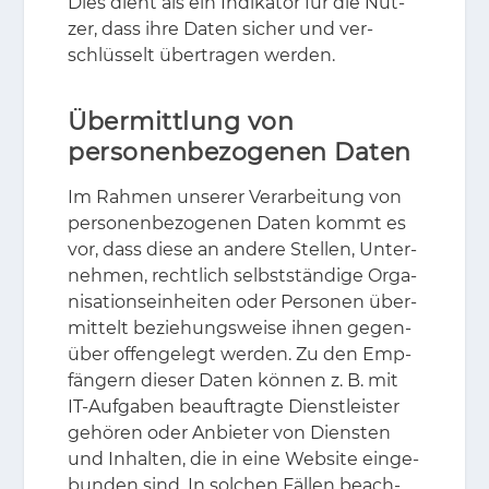
Dies dient als ein In­di­ka­tor für die Nut­
zer, dass ihre Da­ten si­cher und ver­
schlüs­selt über­tra­gen wer­den.
Übermittlung von
personenbezogenen Daten
Im Rah­men un­se­rer Ver­ar­bei­tung von
per­so­nen­be­zo­ge­nen Da­ten kommt es
vor, dass die­se an an­de­re Stel­len, Un­ter­
neh­men, recht­lich selbst­stän­di­ge Or­ga­
ni­sa­ti­ons­ein­hei­ten oder Per­so­nen über­
mit­telt be­zie­hungs­wei­se ih­nen ge­gen­
über of­fen­ge­legt wer­den. Zu den Emp­
fän­gern die­ser Da­ten kön­nen z. B. mit
IT-Auf­ga­ben be­auf­trag­te Dienst­leis­ter
ge­hö­ren oder An­bie­ter von Diens­ten
und In­hal­ten, die in eine Web­site ein­ge­
bun­den sind. In sol­chen Fäl­len be­ach­