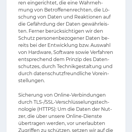
ren ein­ge­rich­tet, die eine Wahr­neh­
mung von Be­trof­fe­nen­rech­ten, die Lö­
schung von Da­ten und Re­ak­tio­nen auf
die Ge­fähr­dung der Da­ten ge­währ­leis­
ten. Fer­ner be­rück­sich­ti­gen wir den
Schutz per­so­nen­be­zo­ge­ner Da­ten be­
reits bei der Ent­wick­lung bzw. Aus­wahl
von Hard­ware, Soft­ware so­wie Ver­fah­ren
ent­spre­chend dem Prin­zip des Da­ten­
schut­zes, durch Tech­nik­ge­stal­tung und
durch da­ten­schutz­freund­li­che Vor­ein­
stel­lun­gen.
Si­che­rung von On­line-Ver­bin­dun­gen
durch TLS-/​SSL-Ver­schlüs­se­lungs­tech­
no­lo­gie (HTTPS): Um die Da­ten der Nut­
zer, die über un­se­re On­line-Diens­te
über­tra­gen wer­den, vor un­er­laub­ten
Zu­grif­fen zu schüt­zen, set­zen wir auf die