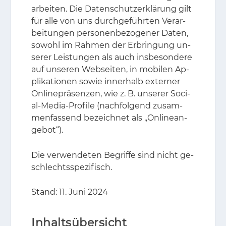
ar­bei­ten. Die Da­ten­schutz­er­klä­rung gilt
für alle von uns durch­ge­führ­ten Ver­ar­
bei­tun­gen per­so­nen­be­zo­ge­ner Da­ten,
so­wohl im Rah­men der Er­brin­gung un­
se­rer Leis­tun­gen als auch ins­be­son­de­re
auf un­se­ren Web­sei­ten, in mo­bi­len Ap­
pli­ka­tio­nen so­wie in­ner­halb ex­ter­ner
On­line­prä­sen­zen, wie z. B. un­se­rer So­ci­
al-Me­dia-Pro­fi­le (nach­fol­gend zu­sam­
men­fas­send be­zeich­net als „On­line­an­
ge­bot“).
Die ver­wen­de­ten Be­grif­fe sind nicht ge­
schlechts­spe­zi­fisch.
Stand: 11. Juni 2024
Inhaltsübersicht