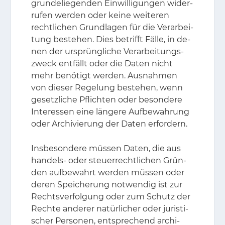
grun­de­lie­gen­den Ein­wil­li­gun­gen wi­der­
ru­fen wer­den oder kei­ne wei­te­ren
recht­li­chen Grund­la­gen für die Ver­ar­bei­
tung be­ste­hen. Dies be­trifft Fäl­le, in de­
nen der ur­sprüng­li­che Ver­ar­bei­tungs­
zweck ent­fällt oder die Da­ten nicht
mehr be­nö­tigt wer­den. Aus­nah­men
von die­ser Re­ge­lung be­ste­hen, wenn
ge­setz­li­che Pflich­ten oder be­son­de­re
In­ter­es­sen eine län­ge­re Auf­be­wah­rung
oder Ar­chi­vie­rung der Da­ten er­for­dern.
Ins­be­son­de­re müs­sen Da­ten, die aus
han­dels- oder steu­er­recht­li­chen Grün­
den auf­be­wahrt wer­den müs­sen oder
de­ren Spei­che­rung not­wen­dig ist zur
Rechts­ver­fol­gung oder zum Schutz der
Rech­te an­de­rer na­tür­li­cher oder ju­ris­ti­
scher Per­so­nen, ent­spre­chend ar­chi­