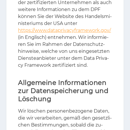
der zer­ti­fi­zier­ten Un­ter­neh­men als auch
wei­te­re In­for­ma­tio­nen zu dem DPF
kön­nen Sie der Web­site des Han­dels­mi­
nis­te­ri­ums der USA un­ter
https://www.dataprivacyframework.gov/
(in Eng­lisch) ent­neh­men. Wir in­for­mie­
ren Sie im Rah­men der Da­ten­schutz­
hin­wei­se, wel­che von uns ein­ge­setz­ten
Diens­te­an­bie­ter un­ter dem Data Pri­va­
cy Frame­work zer­ti­fi­ziert sind.
Allgemeine Informationen
zur Datenspeicherung und
Löschung
Wir lö­schen per­so­nen­be­zo­ge­ne Da­ten,
die wir ver­ar­bei­ten, ge­mäß den ge­setz­li­
chen Be­stim­mun­gen, so­bald die zu­