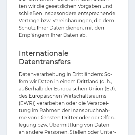
ten wir die ge­setz­li­chen Vor­ga­ben und
schlie­ßen ins­be­son­de­re ent­spre­chen­de
Ver­trä­ge bzw. Ver­ein­ba­run­gen, die dem
Schutz Ih­rer Da­ten die­nen, mit den
Emp­fän­gern Ih­rer Da­ten ab.
Internationale
Datentransfers
Da­ten­ver­ar­bei­tung in Dritt­län­dern: So­
fern wir Da­ten in ei­nem Dritt­land (d. h.,
au­ßer­halb der Eu­ro­päi­schen Uni­on (EU),
des Eu­ro­päi­schen Wirt­schafts­raums
(EWR)) ver­ar­bei­ten oder die Ver­ar­bei­
tung im Rah­men der In­an­spruch­nah­
me von Diens­ten Drit­ter oder der Of­fen­
le­gung bzw. Über­mitt­lung von Da­ten
an an­de­re Per­so­nen, Stel­len oder Un­ter­