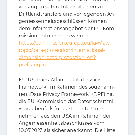
vor­ran­gig gel­ten. In­for­ma­tio­nen zu
Dritt­land­trans­fers und vor­lie­gen­den An­
ge­mes­sen­heits­be­schlüs­sen kön­nen
dem In­for­ma­ti­ons­an­ge­bot der EU-Kom­
mis­si­on ent­nom­men wer­den:
https://commission.europa.eu/law/law-
topic/data-protection/international-
dimension-data-protection_en?
prefLang=de.
EU-US Trans-At­lan­tic Data Pri­va­cy
Frame­work: Im Rah­men des so­ge­nann­
ten „Data Pri­va­cy Frame­work“ (DPF) hat
die EU-Kom­mis­si­on das Da­ten­schutz­ni­
veau eben­falls für be­stimm­te Un­ter­
neh­men aus den USA im Rah­men der
An­ge­mes­sen­heits­be­schlus­ses vom
10.07.2023 als si­cher an­er­kannt. Die Lis­te