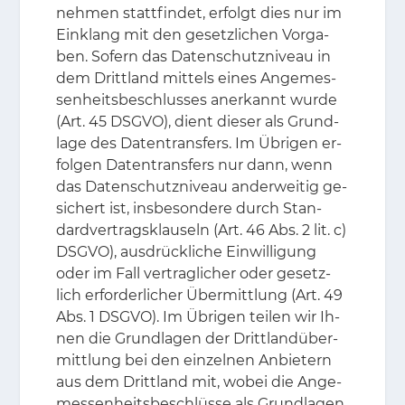
neh­men statt­fin­det, er­folgt dies nur im
Ein­klang mit den ge­setz­li­chen Vor­ga­
ben. So­fern das Da­ten­schutz­ni­veau in
dem Dritt­land mit­tels ei­nes An­ge­mes­
sen­heits­be­schlus­ses an­er­kannt wur­de
(Art. 45 DS­GVO), dient die­ser als Grund­
la­ge des Da­ten­trans­fers. Im Übri­gen er­
fol­gen Da­ten­trans­fers nur dann, wenn
das Da­ten­schutz­ni­veau an­der­wei­tig ge­
si­chert ist, ins­be­son­de­re durch Stan­
dard­ver­trags­klau­seln (Art. 46 Abs. 2 lit. c)
DS­GVO), aus­drück­li­che Ein­wil­li­gung
oder im Fall ver­trag­li­cher oder ge­setz­
lich er­for­der­li­cher Über­mitt­lung (Art. 49
Abs. 1 DS­GVO). Im Übri­gen tei­len wir Ih­
nen die Grund­la­gen der Dritt­land­über­
mitt­lung bei den ein­zel­nen An­bie­tern
aus dem Dritt­land mit, wo­bei die An­ge­
mes­sen­heits­be­schlüs­se als Grund­la­gen