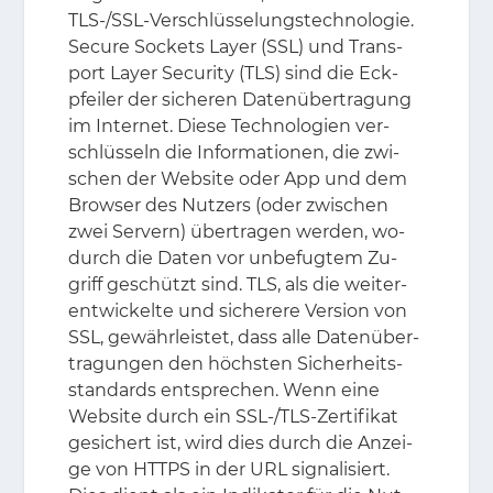
TLS-/​SSL-Ver­schlüs­se­lungs­tech­no­lo­gie.
Se­cu­re So­ckets Lay­er (SSL) und Trans­
port Lay­er Se­cu­ri­ty (TLS) sind die Eck­
pfei­ler der si­che­ren Da­ten­über­tra­gung
im In­ter­net. Die­se Tech­no­lo­gi­en ver­
schlüs­seln die In­for­ma­tio­nen, die zwi­
schen der Web­site oder App und dem
Brow­ser des Nut­zers (oder zwi­schen
zwei Ser­vern) über­tra­gen wer­den, wo­
durch die Da­ten vor un­be­fug­tem Zu­
griff ge­schützt sind. TLS, als die wei­ter­
ent­wi­ckel­te und si­che­re­re Ver­si­on von
SSL, ge­währ­leis­tet, dass alle Da­ten­über­
tra­gun­gen den höchs­ten Si­cher­heits­
stan­dards ent­spre­chen. Wenn eine
Web­site durch ein SSL-/​TLS-Zer­ti­fi­kat
ge­si­chert ist, wird dies durch die An­zei­
ge von HTTPS in der URL si­gna­li­siert.