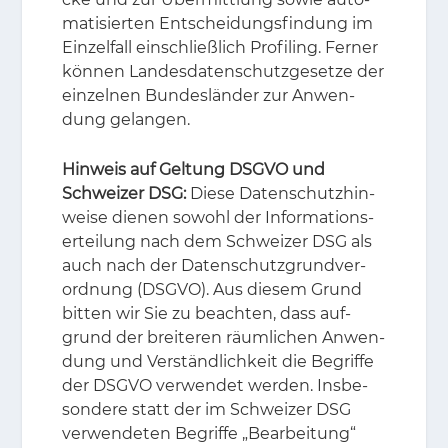
ma­ti­sier­ten Ent­schei­dungs­fin­dung im
Ein­zel­fall ein­schließ­lich Pro­filing. Fer­ner
kön­nen Lan­des­da­ten­schutz­ge­set­ze der
ein­zel­nen Bun­des­län­der zur An­wen­
dung ge­lan­gen.
Hinweis auf Geltung DSGVO und
Schweizer DSG:
Die­se Da­ten­schutz­hin­
wei­se die­nen so­wohl der In­for­ma­ti­ons­
er­tei­lung nach dem Schwei­zer DSG als
auch nach der Da­ten­schutz­grund­ver­
ord­nung (DS­GVO). Aus die­sem Grund
bit­ten wir Sie zu be­ach­ten, dass auf­
grund der brei­te­ren räum­li­chen An­wen­
dung und Ver­ständ­lich­keit die Be­grif­fe
der DS­GVO ver­wen­det wer­den. Ins­be­
son­de­re statt der im Schwei­zer DSG
ver­wen­de­ten Be­grif­fe „Be­ar­bei­tung“