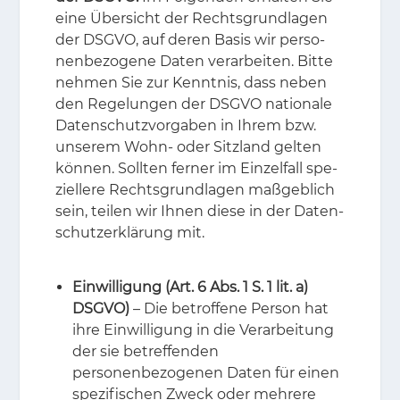
eine Über­sicht der Rechts­grund­la­gen
der DS­GVO, auf de­ren Ba­sis wir per­so­
nen­be­zo­ge­ne Da­ten ver­ar­bei­ten. Bit­te
neh­men Sie zur Kennt­nis, dass ne­ben
den Re­ge­lun­gen der DS­GVO na­tio­na­le
Da­ten­schutz­vor­ga­ben in Ih­rem bzw.
un­se­rem Wohn- oder Sitz­land gel­ten
kön­nen. Soll­ten fer­ner im Ein­zel­fall spe­
zi­el­le­re Rechts­grund­la­gen maß­geb­lich
sein, tei­len wir Ih­nen die­se in der Da­ten­
schutz­er­klä­rung mit.
Einwilligung (Art. 6 Abs. 1 S. 1 lit. a)
DSGVO)
– Die betroffene Person hat
ihre Einwilligung in die Verarbeitung
der sie betreffenden
personenbezogenen Daten für einen
spezifischen Zweck oder mehrere