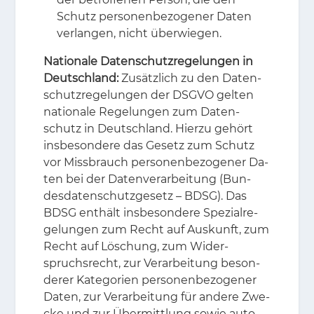
Schutz personenbezogener Daten
verlangen, nicht überwiegen.
Nationale Datenschutzregelungen in
Deutschland:
Zu­sätz­lich zu den Da­ten­
schutz­re­ge­lun­gen der DS­GVO gel­ten
na­tio­na­le Re­ge­lun­gen zum Da­ten­
schutz in Deutsch­land. Hier­zu ge­hört
ins­be­son­de­re das Ge­setz zum Schutz
vor Miss­brauch per­so­nen­be­zo­ge­ner Da­
ten bei der Da­ten­ver­ar­bei­tung (Bun­
des­da­ten­schutz­ge­setz – BDSG). Das
BDSG ent­hält ins­be­son­de­re Spe­zi­al­re­
ge­lun­gen zum Recht auf Aus­kunft, zum
Recht auf Lö­schung, zum Wi­der­
spruchs­recht, zur Ver­ar­bei­tung be­son­
de­rer Ka­te­go­ri­en per­so­nen­be­zo­ge­ner
Da­ten, zur Ver­ar­bei­tung für an­de­re Zwe­
cke und zur Über­mitt­lung so­wie au­to­