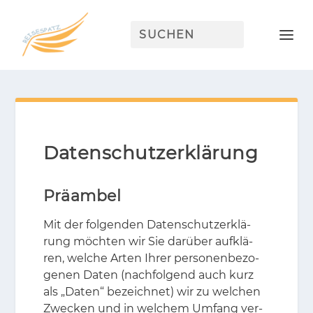
Datenschutzerklärung
Präambel
Mit der fol­gen­den Da­ten­schutz­er­klä­
rung möch­ten wir Sie dar­über auf­klä­
ren, wel­che Ar­ten Ih­rer per­so­nen­be­zo­
ge­nen Da­ten (nach­fol­gend auch kurz
als „Da­ten“ be­zeich­net) wir zu wel­chen
Zwe­cken und in wel­chem Um­fang ver­