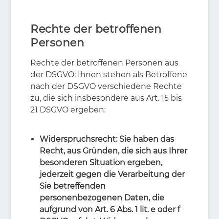
Rechte der betroffenen
Personen
Rech­te der be­trof­fe­nen Per­so­nen aus
der DS­GVO: Ih­nen ste­hen als Be­trof­fe­ne
nach der DS­GVO ver­schie­de­ne Rech­te
zu, die sich ins­be­son­de­re aus Art. 15 bis
21 DS­GVO er­ge­ben:
Widerspruchsrecht: Sie haben das
Recht, aus Gründen, die sich aus Ihrer
besonderen Situation ergeben,
jederzeit gegen die Verarbeitung der
Sie betreffenden
personenbezogenen Daten, die
aufgrund von Art. 6 Abs. 1 lit. e oder f