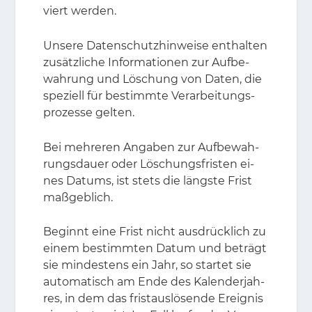
viert wer­den.
Un­se­re Da­ten­schutz­hin­wei­se ent­hal­ten
zu­sätz­li­che In­for­ma­tio­nen zur Auf­be­
wah­rung und Lö­schung von Da­ten, die
spe­zi­ell für be­stimm­te Ver­ar­bei­tungs­
pro­zes­se gel­ten.
Bei meh­re­ren An­ga­ben zur Auf­be­wah­
rungs­dau­er oder Lö­schungs­fris­ten ei­
nes Da­tums, ist stets die längs­te Frist
maß­geb­lich.
Be­ginnt eine Frist nicht aus­drück­lich zu
ei­nem be­stimm­ten Da­tum und be­trägt
sie min­des­tens ein Jahr, so star­tet sie
au­to­ma­tisch am Ende des Ka­len­der­jah­
res, in dem das frist­aus­lö­sen­de Er­eig­nis