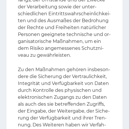
der Ver­ar­bei­tung so­wie der un­ter­
schied­li­chen Ein­tritts­wahr­schein­lich­kei­
ten und des Aus­ma­ßes der Be­dro­hung
der Rech­te und Frei­hei­ten na­tür­li­cher
Per­so­nen ge­eig­ne­te tech­ni­sche und or­
ga­ni­sa­to­ri­sche Maß­nah­men, um ein
dem Ri­si­ko an­ge­mes­se­nes Schutz­ni­
veau zu ge­währ­leis­ten.
Zu den Maß­nah­men ge­hö­ren ins­be­son­
de­re die Si­che­rung der Ver­trau­lich­keit,
In­te­gri­tät und Ver­füg­bar­keit von Da­ten
durch Kon­trol­le des phy­si­schen und
elek­tro­ni­schen Zu­gangs zu den Da­ten
als auch des sie be­tref­fen­den Zu­griffs,
der Ein­ga­be, der Wei­ter­ga­be, der Si­che­
rung der Ver­füg­bar­keit und ih­rer Tren­
nung. Des Wei­te­ren ha­ben wir Ver­fah­