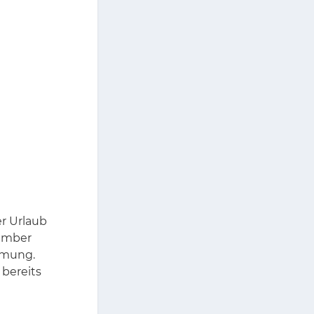
er Ur­laub
em­ber
m­mung.
be­reits