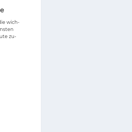
de
die wich­
öns­ten
u­te zu­