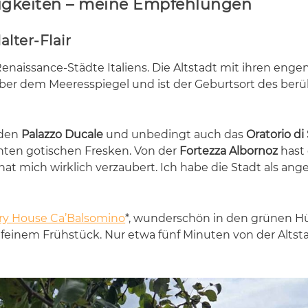
igkeiten – meine Empfehlungen
lter-Flair
­nais­sance-Städ­te Ita­li­ens. Die Alt­stadt mit ih­ren en­ge
ber dem Mee­res­spie­gel und ist der Ge­burts­ort des be­r
 den
Palazzo Ducale
und un­be­dingt auch das
Oratorio di
n­ten go­ti­schen Fres­ken. Von der
Fortezza Albornoz
hast 
o hat mich wirk­lich ver­zau­bert. Ich habe die Stadt als an­
ry House Ca’Balsomino
*, wun­der­schön in den grü­nen H
t fei­nem Früh­stück. Nur etwa fünf Mi­nu­ten von der Alt­sta