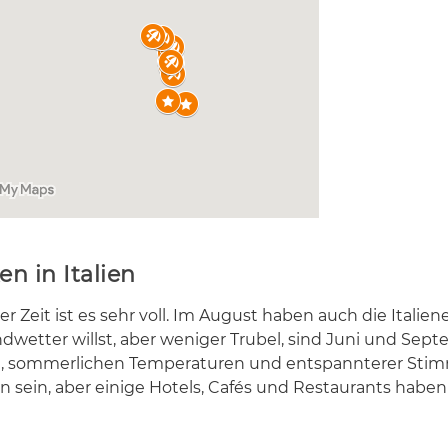
en in Italien
er Zeit ist es sehr voll. Im Au­gust ha­ben auch die Ita­lie­n
et­ter willst, aber we­ni­ger Tru­bel, sind Juni und Sep­t
e, som­mer­li­chen Tem­pe­ra­tu­ren und ent­spann­te­rer Sti
sein, aber ei­ni­ge Ho­tels, Cafés und Re­stau­rants ha­ben 