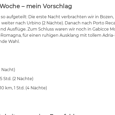
 Woche – mein Vorschlag
o auf­ge­teilt: Die ers­te Nacht ver­brach­ten wir in Bo­zen
 wei­ter nach Ur­bi­no (2 Näch­te). Da­nach nach Por­to Re­ca­
 und Aus­flü­ge. Zum Schluss wa­ren wir noch in Ga­bic­ce Mo
a-Ro­ma­gna, für ei­nen ru­hi­gen Aus­klang mit tol­lem Adria
en­de Wahl.
1 Nacht)
5 Std. (2 Nächte)
0 km, 1 Std. (4 Nächte)