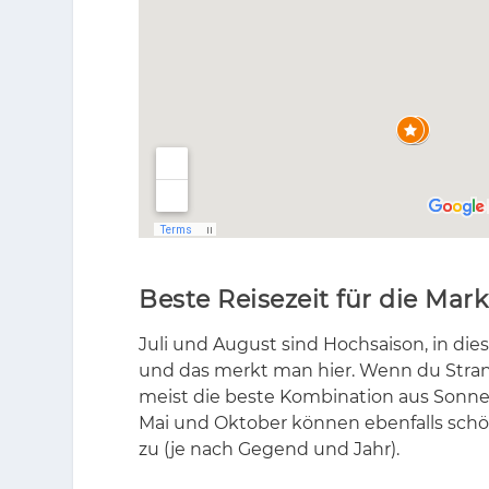
Beste Reisezeit für die Mark
Juli und Au­gust sind Hoch­sai­son, in die­s
und das merkt man hier. Wenn du Strand­w
meist die bes­te Kom­bi­na­ti­on aus Son­n
Mai und Ok­to­ber kön­nen eben­falls schön 
zu (je nach Ge­gend und Jahr).