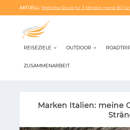
AKTUELL:
Weltreise Route für 3 Monate: meine 80-Tag
REISEZIELE
OUTDOOR
ROADTRI
ZUSAMMENARBEIT
Marken Italien: meine
Strän