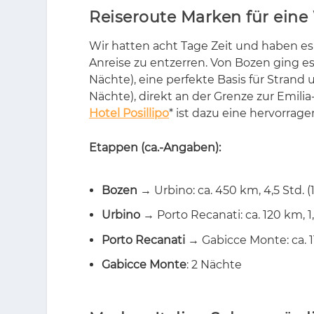
Reiseroute Marken für eine
Wir hat­ten acht Tage Zeit und ha­ben es s
An­rei­se zu ent­zer­ren. Von Bo­zen ging es
Näch­te), eine per­fek­te Ba­sis für Strand
Näch­te), di­rekt an der Gren­ze zur Emi­li
Hotel Posillipo
* ist dazu eine her­vor­ra­g
Etappen (ca.-Angaben):
Bozen
→ Urbino: ca. 450 km, 4,5 Std. (
Urbino
→ Porto Recanati: ca. 120 km, 1,
Porto Recanati
→ Gabicce Monte: ca. 11
Gabicce Monte
: 2 Nächte