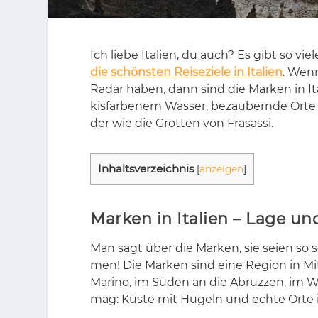
Ich lie­be Ita­li­en, du auch? Es gibt so vie­l
die schönsten Reiseziele in Italien
. Wenn
Ra­dar ha­ben, dann sind die Mar­ken in Ita­
kis­far­be­nem Was­ser, be­zau­bern­de Orte
der wie die Grot­ten von Fra­sas­si.
In­halts­ver­zeich­nis
[
anzeigen
]
Marken in Italien – Lage u
Man sagt über die Mar­ken, sie sei­en so 
men! Die Mar­ken sind eine Re­gi­on in Mit­
Ma­ri­no, im Sü­den an die Abruz­zen, im W
mag: Küs­te mit Hü­geln und ech­te Orte i