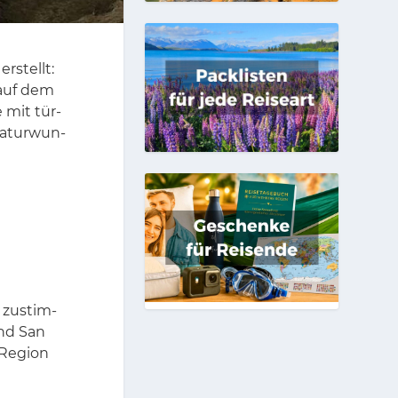
r­stellt:
 auf dem
e mit tür­
Na­tur­wun­
 zu­stim­
und San
Re­gi­on