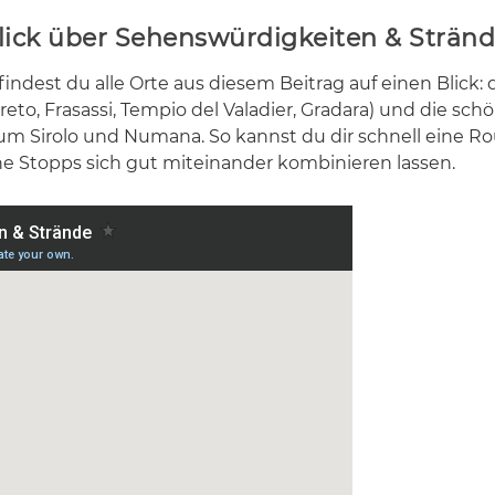
blick über Sehenswürdigkeiten & Strän
fin­dest du alle Orte aus die­sem Bei­trag auf ei­nen Blick: 
­re­to, Fra­sas­si, Tem­pio del Va­la­dier, Gra­da­ra) und die sch
m Si­ro­lo und Nu­ma­na. So kannst du dir schnell eine Ro
e Stopps sich gut mit­ein­an­der kom­bi­nie­ren las­sen.