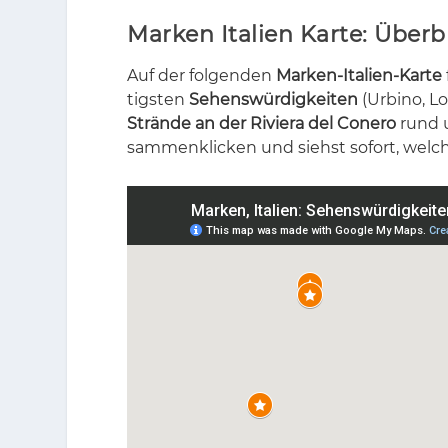
Marken Italien Karte: Über
Auf der fol­gen­den
Marken-Italien-Karte
tigs­ten
Sehenswürdigkeiten
(Ur­bi­no, Lo
Strände an der Riviera del Conero
rund u
sam­menkli­cken und siehst so­fort, wel­ch