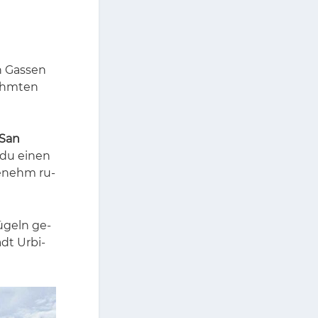
n Gas­sen
ühm­ten
 San
du ei­nen
ge­nehm ru­
ü­geln ge­
dt Ur­bi­