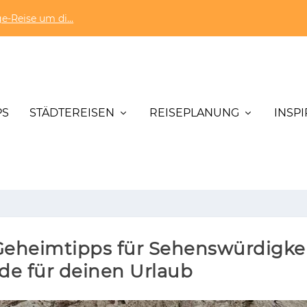
e-Reise um di...
PS
STÄDTEREISEN
REISEPLANUNG
INSP
 Geheimtipps für Sehenswürdigke
de für deinen Urlaub