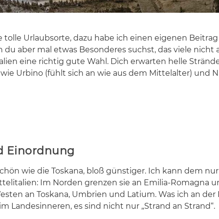
e tol­le Ur­laubs­or­te, dazu habe ich ei­nen ei­ge­nen Bei­trag e
 du aber mal et­was Be­son­de­res suchst, das vie­le nicht
li­en eine rich­tig gute Wahl. Dich er­war­ten hel­le Strän­d
 wie Ur­bi­no (fühlt sich an wie aus dem Mit­tel­al­ter) und 
nd Einordnung
schön wie die Tos­ka­na, bloß güns­ti­ger. Ich kann dem nur
tel­ita­li­en: Im Nor­den gren­zen sie an Emi­lia-Ro­ma­gna 
es­ten an Tos­ka­na, Um­bri­en und La­ti­um. Was ich an der 
m Lan­des­in­ne­ren, es sind nicht nur „Strand an Strand“.