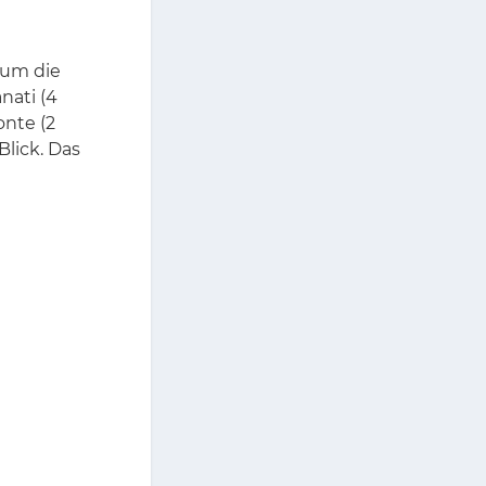
, um die
na­ti (4
n­te (2
-Blick. Das