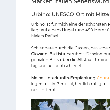
Marken Italien Sehenswürd
Urbino: UNESCO‑Ort mit Mittela
Ur­bi­no ist für mich eine der schöns­ten Re
liegt auf ei­nem Hü­gel rund 450 Me­ter ü
Ma­lers Raf­fa­el.
Schlen­de­re durch die Gas­sen, be­su­che
Giovanni Battista
, be­rühmt für sei­ne bu
ge­nia­len
Blick über die Altstadt
. Ur­bi­n
hig und au­then­tisch er­lebt.
Meine Unterkunfts-Empfehlung:
Count
le­gen mit Au­ßen­pool, herr­lich ru­hig mi
nos ent­fernt.