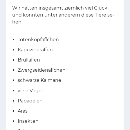
Wir hat­ten ins­ge­samt ziem­lich viel Glück
und konn­ten un­ter an­de­rem die­se Tie­re se­
hen:
Totenkopfäffchen
Kapuzineraffen
Brüllaffen
Zwergseidenäffchen
schwarze Kaimane
viele Vögel
Papageien
Aras
Insekten