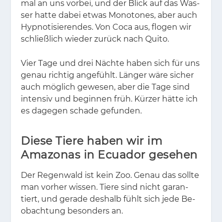
mal an uns vor­bei, und der Blick auf das Was­
ser hat­te da­bei et­was Mo­no­to­nes, aber auch
Hyp­no­ti­sie­ren­des. Von Coca aus, flo­gen wir
schließ­lich wie­der zu­rück nach Qui­to.
Vier Tage und drei Näch­te ha­ben sich für uns
ge­nau rich­tig an­ge­fühlt. Län­ger wäre si­cher
auch mög­lich ge­we­sen, aber die Tage sind
in­ten­siv und be­gin­nen früh. Kür­zer hät­te ich
es da­ge­gen scha­de ge­fun­den.
Diese Tiere haben wir im
Amazonas in Ecuador gesehen
Der Re­gen­wald ist kein Zoo. Ge­nau das soll­te
man vor­her wis­sen. Tie­re sind nicht ga­ran­
tiert, und ge­ra­de des­halb fühlt sich jede Be­
ob­ach­tung be­son­ders an.