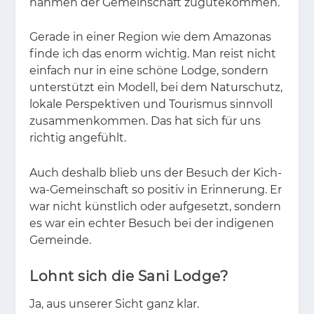
nah­men der Ge­mein­schaft zu­gu­te­kom­men.
Ge­ra­de in ei­ner Re­gi­on wie dem Ama­zo­nas
fin­de ich das enorm wich­tig. Man reist nicht
ein­fach nur in eine schö­ne Lodge, son­dern
un­ter­stützt ein Mo­dell, bei dem Na­tur­schutz,
lo­ka­le Per­spek­ti­ven und Tou­ris­mus sinn­voll
zu­sam­men­kom­men. Das hat sich für uns
rich­tig an­ge­fühlt.
Auch des­halb blieb uns der Be­such der Kich­
wa-Ge­mein­schaft so po­si­tiv in Er­in­ne­rung. Er
war nicht künst­lich oder auf­ge­setzt, son­dern
es war ein ech­ter Be­such bei der in­di­ge­nen
Ge­mein­de.
Lohnt sich die Sani Lodge?
Ja, aus un­se­rer Sicht ganz klar.