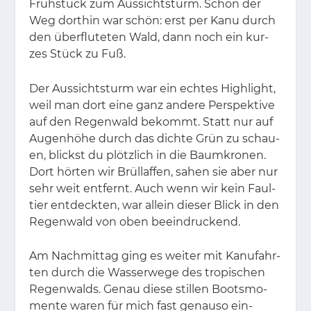
Früh­stück zum Aus­sichts­turm. Schon der
Weg dort­hin war schön: erst per Kanu durch
den über­flu­te­ten Wald, dann noch ein kur­
zes Stück zu Fuß.
Der Aus­sichts­turm war ein ech­tes High­light,
weil man dort eine ganz an­de­re Per­spek­ti­ve
auf den Re­gen­wald be­kommt. Statt nur auf
Au­gen­hö­he durch das dich­te Grün zu schau­
en, blickst du plötz­lich in die Baum­kro­nen.
Dort hör­ten wir Brüll­af­fen, sa­hen sie aber nur
sehr weit ent­fernt. Auch wenn wir kein Faul­
tier ent­deck­ten, war al­lein die­ser Blick in den
Re­gen­wald von oben be­ein­dru­ckend.
Am Nach­mit­tag ging es wei­ter mit Ka­nu­fahr­
ten durch die Was­ser­we­ge des tro­pi­schen
Re­gen­walds. Ge­nau die­se stil­len Boots­mo­
men­te wa­ren für mich fast ge­nau­so ein­