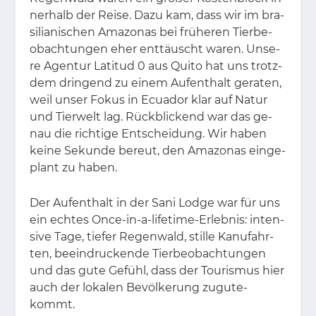
ner­halb der Rei­se. Dazu kam, dass wir im bra­
si­lia­ni­schen Ama­zo­nas bei frü­he­ren Tier­be­
ob­ach­tun­gen eher ent­täuscht wa­ren. Un­se­
re Agen­tur La­ti­tud 0 aus Qui­to hat uns trotz­
dem drin­gend zu ei­nem Auf­ent­halt ge­ra­ten,
weil un­ser Fo­kus in Ecua­dor klar auf Na­tur
und Tier­welt lag. Rück­bli­ckend war das ge­
nau die rich­ti­ge Ent­schei­dung. Wir ha­ben
kei­ne Se­kun­de be­reut, den Ama­zo­nas ein­ge­
plant zu ha­ben.
Der Auf­ent­halt in der Sani Lodge war für uns
ein ech­tes Once-in-a-life­time-Er­leb­nis: in­ten­
si­ve Tage, tie­fer Re­gen­wald, stil­le Ka­nu­fahr­
ten, be­ein­dru­cken­de Tier­be­ob­ach­tun­gen
und das gute Ge­fühl, dass der Tou­ris­mus hier
auch der lo­ka­len Be­völ­ke­rung zu­gu­te­
kommt.