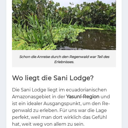
Schon die Anreise durch den Regenwald war Teil des
Erlebnisses.
Wo liegt die Sani Lodge?
Die Sani Lodge liegt im ecua­do­ria­ni­schen
Ama­zo­nas­ge­biet in der
Yasuní-Region
und
ist ein idea­ler Aus­gangs­punkt, um den Re­
gen­wald zu er­le­ben. Für uns war die Lage
per­fekt, weil man dort wirk­lich das Ge­fühl
hat, weit weg von al­lem zu sein.