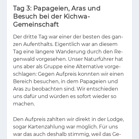
Tag 3: Papageien, Aras und
Besuch bei der Kichwa-
Gemeinschaft
Der drit­te Tag war ei­ner der bes­ten des gan­
zen Auf­ent­halts. Ei­gent­lich war an die­sem
Tag eine län­ge­re Wan­de­rung durch den Re­
gen­wald vor­ge­se­hen. Un­ser Na­tur­füh­rer hat
uns aber als Grup­pe eine Al­ter­na­ti­ve vor­ge­
schla­gen: Ge­gen Auf­preis konn­ten wir ei­nen
Be­reich be­su­chen, in dem Pa­pa­gei­en und
Aras zu be­ob­ach­ten sind. Wir ent­schie­den
uns da­für und wür­den es so­fort wie­der so
ma­chen.
Den Auf­preis zahl­ten wir di­rekt in der Lodge,
so­gar Kar­ten­zah­lung war mög­lich. Für uns
war das auch des­halb stim­mig, weil das Ge­