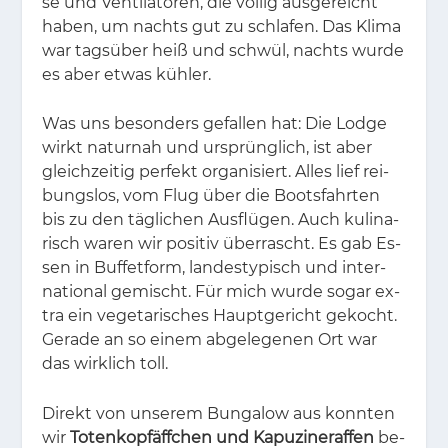
se und Ven­ti­la­to­ren, die völ­lig aus­ge­reicht
ha­ben, um nachts gut zu schla­fen. Das Kli­ma
war tags­über heiß und schwül, nachts wur­de
es aber et­was küh­ler.
Was uns be­son­ders ge­fal­len hat: Die Lodge
wirkt na­tur­nah und ur­sprüng­lich, ist aber
gleich­zei­tig per­fekt or­ga­ni­siert. Al­les lief rei­
bungs­los, vom Flug über die Boots­fahr­ten
bis zu den täg­li­chen Aus­flü­gen. Auch ku­li­na­
risch wa­ren wir po­si­tiv über­rascht. Es gab Es­
sen in Buf­fet­form, lan­des­ty­pisch und in­ter­
na­tio­nal ge­mischt. Für mich wur­de so­gar ex­
tra ein ve­ge­ta­ri­sches Haupt­ge­richt ge­kocht.
Ge­ra­de an so ei­nem ab­ge­le­ge­nen Ort war
das wirk­lich toll.
Di­rekt von un­se­rem Bun­ga­low aus konn­ten
wir
Totenkopfäffchen und Kapuzineraffen
be­