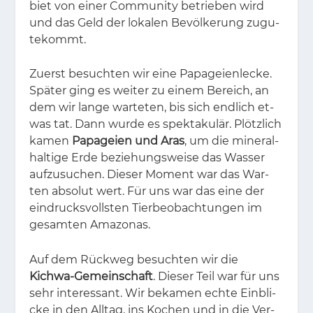
biet von ei­ner Com­mu­ni­ty be­trie­ben wird
und das Geld der lo­ka­len Be­völ­ke­rung zu­gu­
te­kommt.
Zu­erst be­such­ten wir eine Pa­pa­gei­en­le­cke.
Spä­ter ging es wei­ter zu ei­nem Be­reich, an
dem wir lan­ge war­te­ten, bis sich end­lich et­
was tat. Dann wur­de es spek­ta­ku­lär. Plötz­lich
ka­men
Papageien und Aras
, um die mi­ne­ral­
hal­ti­ge Erde be­zie­hungs­wei­se das Was­ser
auf­zu­su­chen. Die­ser Mo­ment war das War­
ten ab­so­lut wert. Für uns war das eine der
ein­drucks­volls­ten Tier­be­ob­ach­tun­gen im
ge­sam­ten Ama­zo­nas.
Auf dem Rück­weg be­such­ten wir die
Kichwa-Gemeinschaft
. Die­ser Teil war für uns
sehr in­ter­es­sant. Wir be­ka­men ech­te Ein­bli­
cke in den All­tag, ins Ko­chen und in die Ver­