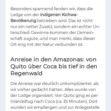
Be­son­ders span­nend fan­den wir, dass die
Lodge von der
indigenen Kichwa-
Bevölkerung
be­trie­ben wird. Das ist nicht
nur ein net­ter Zu­satz, son­dern ein ech­ter Un­
ter­schied: Ge­win­ne kom­men der Ge­mein­
schaft zu­gu­te, und man merkt, dass die­ser
Ort eng mit der Na­tur ver­bun­den ist.
Anreise in den Amazonas: von
Quito über Coca bis tief in den
Regenwald
Die An­rei­se war deut­lich un­kom­pli­zier­ter, als
wir vor­her ge­dacht hat­ten. Al­les wur­de von
der Lodge or­ga­ni­siert. Von Qui­to ging es per
In­lands­flug nach Coca (ca. 35 Mi­nu­ten). Dort
wur­den wir emp­fan­gen und zur An­le­ge­stel­le