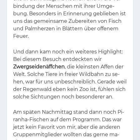
bin­dung der Men­schen mit ih­rer Um­ge­
bung. Be­son­ders in Er­in­ne­rung ge­blie­ben ist
uns das ge­mein­sa­me Zu­be­rei­ten von Fisch
und Palm­her­zen in Blät­tern über of­fe­nem
Feu­er.
Und dann kam noch ein wei­te­res High­light:
Bei die­sem Be­such ent­deck­ten wir
Zwergseidenäffchen
, die kleins­ten Af­fen der
Welt. Sol­che Tie­re in frei­er Wild­bahn zu se­
hen, war für uns un­be­schreib­lich. Ge­ra­de weil
der Re­gen­wald eben kein Zoo ist, füh­len sich
sol­che Sich­tun­gen noch be­son­de­rer an.
Am spä­ten Nach­mit­tag stand dann noch Pi­
ran­ha-Fi­schen auf dem Pro­gramm. Das war
jetzt kein Fa­vo­rit von mir, aber die an­de­ren
Grup­pen­mit­glie­der woll­ten das ger­ne ma­