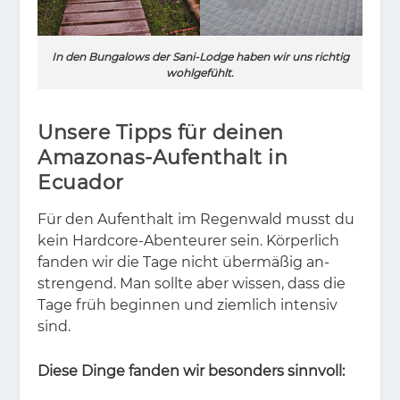
In den Bungalows der Sani-Lodge haben wir uns richtig
wohlgefühlt.
Unsere Tipps für deinen
Amazonas-Aufenthalt in
Ecuador
Für den Auf­ent­halt im Re­gen­wald musst du
kein Hard­core-Aben­teu­rer sein. Kör­per­lich
fan­den wir die Tage nicht über­mä­ßig an­
stren­gend. Man soll­te aber wis­sen, dass die
Tage früh be­gin­nen und ziem­lich in­ten­siv
sind.
Diese Dinge fanden wir besonders sinnvoll: