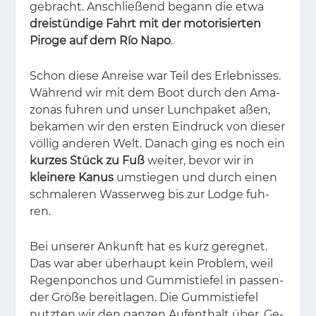
ge­bracht. An­schlie­ßend be­gann die etwa
dreistündige Fahrt mit der motorisierten
Piroge auf dem Río Napo
.
Schon die­se An­rei­se war Teil des Er­leb­nis­ses.
Wäh­rend wir mit dem Boot durch den Ama­
zo­nas fuh­ren und un­ser Lunch­pa­ket aßen,
be­ka­men wir den ers­ten Ein­druck von die­ser
völ­lig an­de­ren Welt. Da­nach ging es noch ein
kurzes Stück zu Fuß
wei­ter, be­vor wir in
kleinere Kanus
um­stie­gen und durch ei­nen
schma­le­ren Was­ser­weg bis zur Lodge fuh­
ren.
Bei un­se­rer An­kunft hat es kurz ge­reg­net.
Das war aber über­haupt kein Pro­blem, weil
Re­gen­pon­chos und Gum­mi­stie­fel in pas­sen­
der Grö­ße be­reit­la­gen. Die Gum­mi­stie­fel
nutz­ten wir den gan­zen Auf­ent­halt über. Ge­