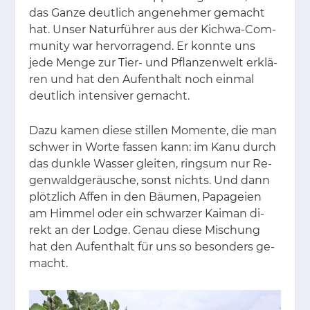
das Gan­ze deut­lich an­ge­neh­mer ge­macht
hat. Un­ser Na­tur­füh­rer aus der Kich­wa-Com­
mu­ni­ty war her­vor­ra­gend. Er konn­te uns
jede Men­ge zur Tier- und Pflan­zen­welt er­klä­
ren und hat den Auf­ent­halt noch ein­mal
deut­lich in­ten­si­ver ge­macht.
Dazu ka­men die­se stil­len Mo­men­te, die man
schwer in Wor­te fas­sen kann: im Kanu durch
das dunk­le Was­ser glei­ten, rings­um nur Re­
gen­wald­ge­räu­sche, sonst nichts. Und dann
plötz­lich Af­fen in den Bäu­men, Pa­pa­gei­en
am Him­mel oder ein schwar­zer Kai­man di­
rekt an der Lodge. Ge­nau die­se Mi­schung
hat den Auf­ent­halt für uns so be­son­ders ge­
macht.