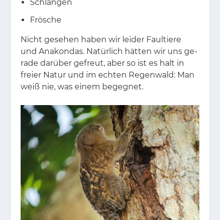
Schlangen
Frösche
Nicht ge­se­hen ha­ben wir lei­der Faul­tie­re
und Ana­kon­das. Na­tür­lich hät­ten wir uns ge­
ra­de dar­über ge­freut, aber so ist es halt in
frei­er Na­tur und im ech­ten Re­gen­wald: Man
weiß nie, was ei­nem be­geg­net.