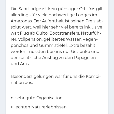
Die Sani Lodge ist kein güns­ti­ger Ort. Das gilt
al­ler­dings für vie­le hoch­wer­ti­ge Lod­ges im
Ama­zo­nas. Der Auf­ent­halt ist sei­nen Preis ab­
so­lut wert, weil hier sehr viel be­reits in­klu­si­ve
war: Flug ab Qui­to, Boots­trans­fers, Na­tur­füh­
rer, Voll­pen­si­on, ge­fil­ter­tes Was­ser, Re­gen­
pon­chos und Gum­mi­stie­fel. Ex­tra be­zahlt
wer­den muss­ten bei uns nur Ge­trän­ke und
der zu­sätz­li­che Aus­flug zu den Pa­pa­gei­en
und Aras.
Be­son­ders ge­lun­gen war für uns die Kom­bi­
na­ti­on aus:
sehr gute Organisation
echten Naturerlebnissen