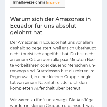
In­halts­ver­zeich­nis
[
anzeigen
]
Warum sich der Amazonas in
Ecuador für uns absolut
gelohnt hat
Der Ama­zo­nas in Ecua­dor hat uns vor al­lem
des­halb so be­geis­tert, weil er sich über­haupt
nicht tou­ris­tisch an­ge­fühlt hat. Du bist nicht
an ei­nem Ort, an dem alle paar Mi­nu­ten Boo­
te vor­bei­fah­ren oder dau­ernd Men­schen un­
ter­wegs sind. Statt­des­sen bist du mit­ten im
Re­gen­wald, in ei­ner klei­nen Grup­pe, be­glei­
tet von ei­nem Na­tur­füh­rer, der dich den
kom­plet­ten Auf­ent­halt über be­treut.
Wir wa­ren zu fünft un­ter­wegs. Die Aus­flü­ge
wur­den in klei­nen Grup­pen or­ga­ni­siert, was