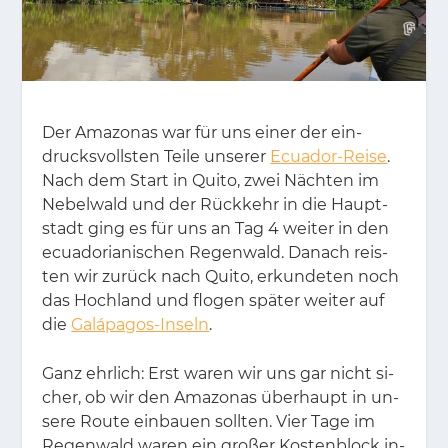
Der Ama­zo­nas war für uns ei­ner der ein­
drucks­volls­ten Tei­le un­se­rer
Ecuador-Reise
.
Nach dem Start in Qui­to, zwei Näch­ten im
Ne­bel­wald und der Rück­kehr in die Haupt­
stadt ging es für uns an Tag 4 wei­ter in den
ecua­do­ria­ni­schen Re­gen­wald. Da­nach reis­
ten wir zu­rück nach Qui­to, er­kun­de­ten noch
das Hoch­land und flo­gen spä­ter wei­ter auf
die
Galápagos-Inseln
.
Ganz ehr­lich: Erst wa­ren wir uns gar nicht si­
cher, ob wir den Ama­zo­nas über­haupt in un­
se­re Rou­te ein­bau­en soll­ten. Vier Tage im
Re­gen­wald wa­ren ein gro­ßer Kos­ten­block in­