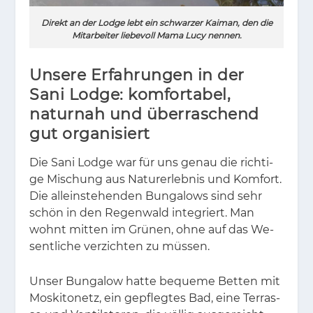
Direkt an der Lodge lebt ein schwarzer Kaiman, den die
Mitarbeiter liebevoll Mama Lucy nennen.
Unsere Erfahrungen in der
Sani Lodge: komfortabel,
naturnah und überraschend
gut organisiert
Die Sani Lodge war für uns ge­nau die rich­ti­
ge Mi­schung aus Na­tur­er­leb­nis und Kom­fort.
Die al­lein­ste­hen­den Bun­ga­lows sind sehr
schön in den Re­gen­wald in­te­griert. Man
wohnt mit­ten im Grü­nen, ohne auf das We­
sent­li­che ver­zich­ten zu müs­sen.
Un­ser Bun­ga­low hat­te be­que­me Bet­ten mit
Mos­ki­to­netz, ein ge­pfleg­tes Bad, eine Ter­ras­