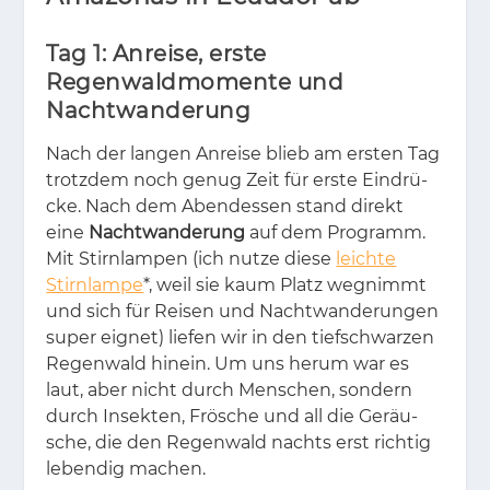
Tag 1: Anreise, erste
Regenwaldmomente und
Nachtwanderung
Nach der lan­gen An­rei­se blieb am ers­ten Tag
trotz­dem noch ge­nug Zeit für ers­te Ein­drü­
cke. Nach dem Abend­es­sen stand di­rekt
eine
Nachtwanderung
auf dem Pro­gramm.
Mit Stirn­lam­pen (ich nut­ze die­se
leichte
Stirnlampe
*, weil sie kaum Platz weg­nimmt
und sich für Rei­sen und Nacht­wan­de­run­gen
su­per eig­net) lie­fen wir in den tief­schwar­zen
Re­gen­wald hin­ein. Um uns her­um war es
laut, aber nicht durch Men­schen, son­dern
durch In­sek­ten, Frö­sche und all die Ge­räu­
sche, die den Re­gen­wald nachts erst rich­tig
le­ben­dig ma­chen.