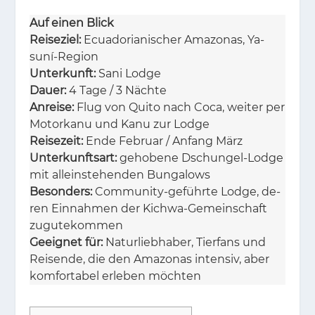
Auf einen Blick
Reiseziel:
Ecua­do­ria­ni­scher Ama­zo­nas, Ya­
suní-Re­gi­on
Unterkunft:
Sani Lodge
Dauer:
4 Tage / 3 Näch­te
Anreise:
Flug von Qui­to nach Coca, wei­ter per
Mo­tor­ka­nu und Kanu zur Lodge
Reisezeit:
Ende Fe­bru­ar / An­fang März
Unterkunftsart:
ge­ho­be­ne Dschun­gel-Lodge
mit al­lein­ste­hen­den Bun­ga­lows
Besonders:
Com­mu­ni­ty-ge­führ­te Lodge, de­
ren Ein­nah­men der Kich­wa-Ge­mein­schaft
zu­gu­te­kom­men
Geeignet für:
Na­tur­lieb­ha­ber, Tier­fans und
Rei­sen­de, die den Ama­zo­nas in­ten­siv, aber
kom­for­ta­bel er­le­ben möch­ten