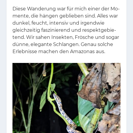
Die­se Wan­de­rung war für mich ei­ner der Mo­
men­te, die hän­gen ge­blie­ben sind. Al­les war
dun­kel, feucht, in­ten­siv und ir­gend­wie
gleich­zei­tig fas­zi­nie­rend und re­spekt­ge­bie­
tend. Wir sa­hen In­sek­ten, Frö­sche und so­gar
dün­ne, ele­gan­te Schlan­gen. Ge­nau sol­che
Er­leb­nis­se ma­chen den Ama­zo­nas aus.