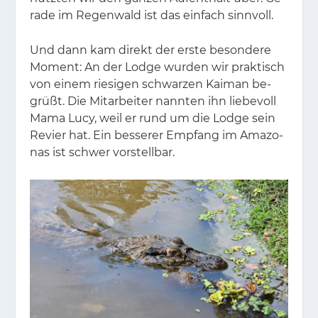
ra­de im Re­gen­wald ist das ein­fach sinn­voll.
Und dann kam di­rekt der ers­te be­son­de­re
Mo­ment: An der Lodge wur­den wir prak­tisch
von ei­nem rie­si­gen schwar­zen Kai­man be­
grüßt. Die Mit­ar­bei­ter nann­ten ihn lie­be­voll
Mama Lucy, weil er rund um die Lodge sein
Re­vier hat. Ein bes­se­rer Emp­fang im Ama­zo­
nas ist schwer vor­stell­bar.