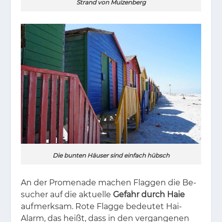
Strand von Muizenberg
Die bunten Häuser sind einfach hübsch
An der Pro­me­na­de ma­chen Flag­gen die Be­
su­cher auf die ak­tu­el­le
Gefahr durch Haie
auf­merk­sam. Rote Flag­ge be­deu­tet Hai-
Alarm, das heißt, dass in den ver­gan­ge­nen