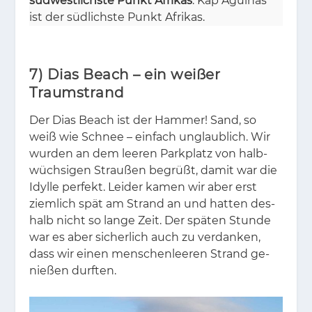
südwestlichste Punkt Afrikas
. Kap Agul­has
ist der süd­lichs­te Punkt Afri­kas.
7) Dias Beach – ein weißer
Traumstrand
Der Dias Beach ist der Ham­mer! Sand, so
weiß wie Schnee – ein­fach un­glaub­lich. Wir
wur­den an dem lee­ren Park­platz von halb­
wüch­si­gen Strau­ßen be­grüßt, da­mit war die
Idyl­le per­fekt. Lei­der ka­men wir aber erst
ziem­lich spät am Strand an und hat­ten des­
halb nicht so lan­ge Zeit. Der spä­ten Stun­de
war es aber si­cher­lich auch zu ver­dan­ken,
dass wir ei­nen men­schen­lee­ren Strand ge­
nie­ßen durf­ten.