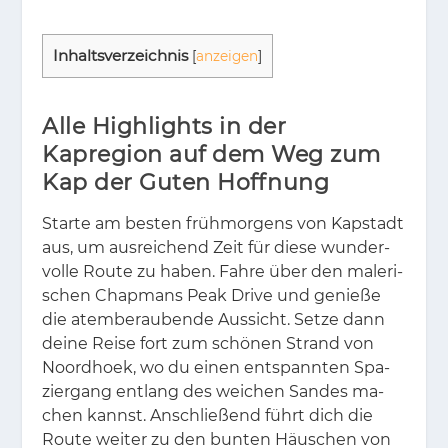
In­halts­ver­zeich­nis
[
anzeigen
]
Alle Highlights in der
Kapregion auf dem Weg zum
Kap der Guten Hoffnung
Star­te am bes­ten früh­mor­gens von Kap­stadt
aus, um aus­rei­chend Zeit für die­se wun­der­
vol­le Rou­te zu ha­ben. Fah­re über den ma­le­ri­
schen Chap­mans Peak Dri­ve und ge­nie­ße
die atem­be­rau­ben­de Aus­sicht. Set­ze dann
dei­ne Rei­se fort zum schö­nen Strand von
No­ord­ho­ek, wo du ei­nen ent­spann­ten Spa­
zier­gang ent­lang des wei­chen San­des ma­
chen kannst. An­schlie­ßend führt dich die
Rou­te wei­ter zu den bun­ten Häus­chen von