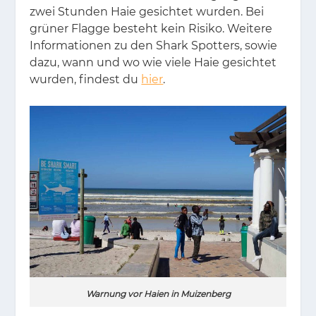
zwei Stun­den Haie ge­sich­tet wur­den. Bei
grü­ner Flag­ge be­steht kein Ri­si­ko. Wei­te­re
In­for­ma­tio­nen zu den Shark Spot­ters, so­wie
dazu, wann und wo wie vie­le Haie ge­sich­tet
wur­den, fin­dest du
hier
.
Warnung vor Haien in Muizenberg