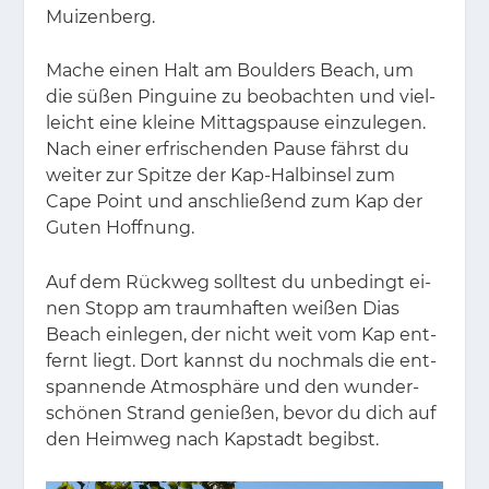
Mui­zen­berg.
Ma­che ei­nen Halt am Boul­ders Beach, um
die sü­ßen Pin­gui­ne zu be­ob­ach­ten und viel­
leicht eine klei­ne Mit­tags­pau­se ein­zu­le­gen.
Nach ei­ner er­fri­schen­den Pau­se fährst du
wei­ter zur Spit­ze der Kap-Halb­in­sel zum
Cape Point und an­schlie­ßend zum Kap der
Gu­ten Hoff­nung.
Auf dem Rück­weg soll­test du un­be­dingt ei­
nen Stopp am traum­haf­ten wei­ßen Dias
Beach ein­le­gen, der nicht weit vom Kap ent­
fernt liegt. Dort kannst du noch­mals die ent­
span­nen­de At­mo­sphä­re und den wun­der­
schö­nen Strand ge­nie­ßen, be­vor du dich auf
den Heim­weg nach Kap­stadt be­gibst.