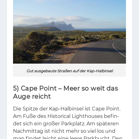
Gut ausgebaute Straßen auf der Kap-Halbinsel
5) Cape Point – Meer so weit das
Auge reicht
Die Spit­ze der Kap-Halb­in­sel ist Cape Point.
Am Fuße des His­to­ri­cal Lighthou­ses be­fin­
det sich ein gro­ßer Park­platz. Am spä­te­ren
Nach­mit­tag ist nicht mehr so viel los und
man fin­det leicht eine lee­re Park­bucht. Den