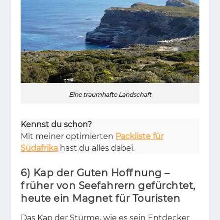
Eine traumhafte Landschaft
Kennst du schon?
Mit mei­ner op­ti­mier­ten
Packliste für
Südafrika
hast du al­les da­bei.
6) Kap der Guten Hoffnung –
früher von Seefahrern gefürchtet,
heute ein Magnet für Touristen
Das Kap der Stür­me, wie es sein Ent­de­cker