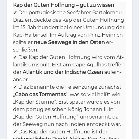
Kap der Guten Hoffnung – gut zu wissen
✔ Der por­tu­gie­si­sche See­fah­rer Bar­to­lo­meu
Diaz ent­deck­te das Kap der Gu­ten Hoff­nung
im 15. Jahr­hun­dert bei ei­ner Um­run­dung der
Kap-Halb­in­sel. Im Auf­trag von Prinz Hein­rich
soll­te er
neue Seewege in den Osten
er­
schlie­ßen.
✔ Das Kap der Gu­ten Hoff­nung wird vom At­
lan­tik um­spült. Erst am Cape Agul­has tref­fen
der
Atlantik und der Indische Ozean
auf­ein­
an­der.
✔ Diaz be­nann­te die Fel­sen­zun­ge zu­nächst
„
Cabo das Tormentas
“, was so viel heißt wie
„Kap der Stür­me“. Erst spä­ter wur­de es von
dem por­tu­gie­si­schen Kö­nig Jo­hann II. in
„Kap der Gu­ten Hoff­nung“ um­be­nannt, da
der See­weg nun nach In­di­en ent­deckt war.
✔ Das Kap der Gu­ten Hoff­nung ist der