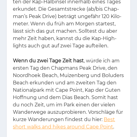
ten der Kap-Halb­in­sel in­ner­halb ei­nes Ta­ges
er­kun­det. Die Ge­samt­stre­cke (ab/​bis Chap­
man’s Peak Dri­ve) be­trägt un­ge­fähr 120 Ki­lo­
me­ter. Wenn du früh am Mor­gen star­test,
lässt sich das gut ma­chen. Soll­test du aber
mehr Zeit ha­ben, kannst du die Kap-High­
lights auch gut auf zwei Tage auf­tei­len.
Wenn du zwei Tage Zeit hast
, wür­de ich am
ers­ten Tag den Chap­mans Peak Dri­ve, den
No­ord­ho­ek Beach, Mui­zen­berg und Bo­lu­ders
Beach er­kun­den und am zwei­ten Tag den
Na­tio­nal­park mit Cape Point, Kap der Gu­ten
Hoff­nung und dem Dias Beach. So­mit hast
du noch Zeit, um im Park ei­nen der vie­len
Wan­der­we­ge aus­zu­pro­bie­ren. Vor­schlä­ge für
kur­ze Wan­de­run­gen fin­dest du hier:
Best
short walks and hikes around Cape Point
.