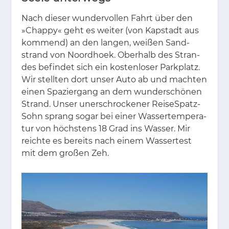
Nach die­ser wun­der­vol­len Fahrt über den
»Chap­py« geht es wei­ter (von Kap­stadt aus
kom­mend) an den lan­gen, wei­ßen Sand­
strand von No­ord­ho­ek. Ober­halb des Stran­
des be­fin­det sich ein kos­ten­lo­ser Park­platz.
Wir stell­ten dort un­ser Auto ab und mach­ten
ei­nen Spa­zier­gang an dem wun­der­schö­nen
Strand. Un­ser un­er­schro­cke­ner Rei­se­S­patz-
Sohn sprang so­gar bei ei­ner Was­ser­tem­pe­ra­
tur von höchs­tens 18 Grad ins Was­ser. Mir
reich­te es be­reits nach ei­nem Was­ser­test
mit dem gro­ßen Zeh.