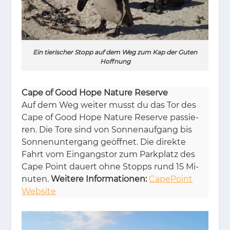
Ein tierischer Stopp auf dem Weg zum Kap der Guten
Hoffnung
Cape of Good Hope Nature Reserve
Auf dem Weg wei­ter musst du das Tor des
Cape of Good Hope Na­tu­re Re­ser­ve pas­sie­
ren. Die Tore sind von Son­nen­auf­gang bis
Son­nen­un­ter­gang ge­öff­net. Die di­rek­te
Fahrt vom Ein­gangs­tor zum Park­platz des
Cape Point dau­ert ohne Stopps rund 15 Mi­
nu­ten.
Weitere Informationen:
CapePoint
Website