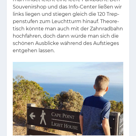
Sou­ve­nir­shop und das Info-Cen­ter lie­ßen wir
links lie­gen und stie­gen gleich die 120 Trep­
pen­stu­fen zum Leucht­turm hin­auf. Theo­re­
tisch könn­te man auch mit der Zahn­rad­bahn
hoch­fah­ren, doch dann wür­de man sich die
schö­nen Aus­bli­cke wäh­rend des Auf­stie­ges
ent­ge­hen las­sen.