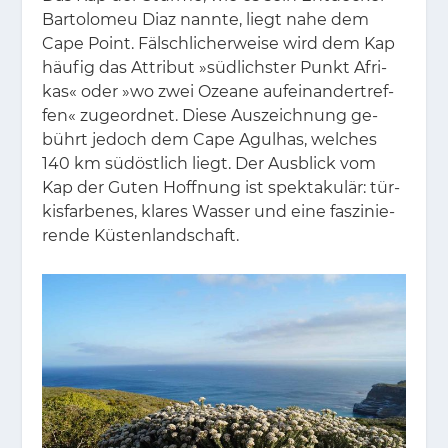
Bar­to­lo­meu Diaz nann­te, liegt nahe dem
Cape Point. Fälsch­li­cher­wei­se wird dem Kap
häu­fig das At­tri­but »süd­lichs­ter Punkt Afri­
kas« oder »wo zwei Ozea­ne auf­ein­an­der­tref­
fen« zu­ge­ord­net. Die­se Aus­zeich­nung ge­
bührt je­doch dem Cape Agul­has, wel­ches
140 km süd­öst­lich liegt. Der Aus­blick vom
Kap der Gu­ten Hoff­nung ist spek­ta­ku­lär: tür­
kis­far­be­nes, kla­res Was­ser und eine fas­zi­nie­
ren­de Küs­ten­land­schaft.