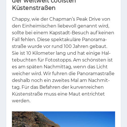
der weltweit coolsten
Küstenstraßen
Chap­py, wie der Chap­man’s Peak Dri­ve von
den Ein­hei­mi­schen lie­be­voll ge­nannt wird,
soll­te bei ei­nem Kap­stadt-Be­such auf kei­nen
Fall feh­len. Die­se spek­ta­ku­lä­re Pan­ora­ma­
stra­ße wur­de vor rund 100 Jah­ren ge­baut.
Sie ist 10 Ki­lo­me­ter lang und hat ei­ni­ge Hal­
te­buch­ten für Fo­to­s­topps. Am schöns­ten ist
es am spä­ten Nach­mit­tag, wenn das Licht
wei­cher wird. Wir fuh­ren die Pan­ora­ma­stra­ße
des­halb noch ein zwei­tes Mal am Nach­mit­
tag. Für das Be­fah­ren der kur­ven­rei­chen
Küs­ten­stra­ße muss eine Maut ent­rich­tet
wer­den.