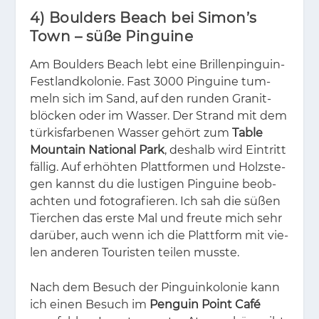
4) Boulders Beach bei Simon’s
Town – süße Pinguine
Am Boul­ders Beach lebt eine Bril­len­pin­gu­in-
Fest­land­ko­lo­nie. Fast 3000 Pin­gui­ne tum­
meln sich im Sand, auf den run­den Gra­nit­
blö­cken oder im Was­ser. Der Strand mit dem
tür­kis­far­be­nen Was­ser ge­hört zum
Table
Mountain National Park
, des­halb wird Ein­tritt
fäl­lig. Auf er­höh­ten Platt­for­men und Holz­ste­
gen kannst du die lus­ti­gen Pin­gui­ne be­ob­
ach­ten und fo­to­gra­fie­ren. Ich sah die sü­ßen
Tier­chen das ers­te Mal und freu­te mich sehr
dar­über, auch wenn ich die Platt­form mit vie­
len an­de­ren Tou­ris­ten tei­len muss­te.
Nach dem Be­such der Pin­guin­ko­lo­nie kann
ich ei­nen Be­such im
Penguin Point Café