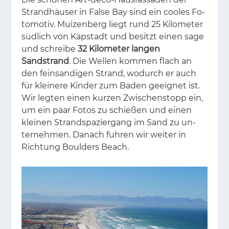
Strand­häu­ser in Fal­se Bay sind ein coo­les Fo­
to­mo­tiv. Mui­zen­berg liegt rund 25 Ki­lo­me­ter
süd­lich von Kap­stadt und be­sitzt ei­nen sage
und schrei­be
32 Kilometer langen
Sandstrand
. Die Wel­len kom­men flach an
den fein­san­di­gen Strand, wo­durch er auch
für klei­ne­re Kin­der zum Ba­den ge­eig­net ist.
Wir leg­ten ei­nen kur­zen Zwi­schen­stopp ein,
um ein paar Fo­tos zu schie­ßen und ei­nen
klei­nen Strand­spa­zier­gang im Sand zu un­
ter­neh­men. Da­nach fuh­ren wir wei­ter in
Rich­tung Boul­ders Beach.