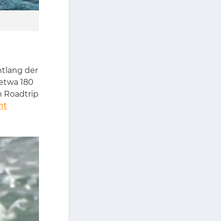
nt­lang der
t etwa 180
em Roadtrip
nt