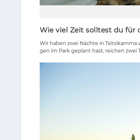
Wie viel Zeit solltest du f
Wir ha­ben zwei Näch­te in Tsit­si­kam­ma 
gen im Park ge­plant hast, rei­chen zwei T