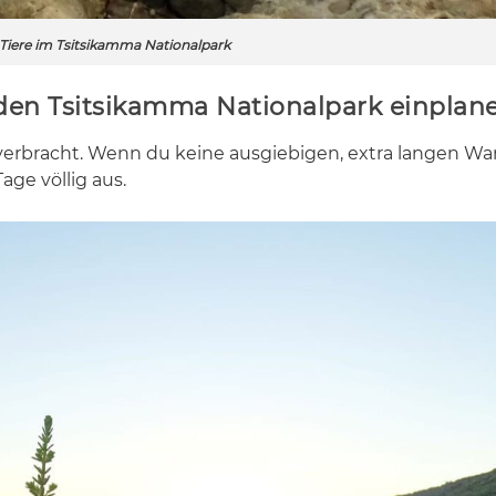
Tiere im Tsitsikamma Nationalpark
ür den Tsitsikamma Nationalpark einplan
ver­bracht. Wenn du kei­ne aus­gie­bi­gen, ex­tra lan­gen Wa
age völ­lig aus.