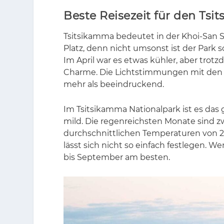
Beste Reisezeit für den Ts
Tsit­si­kam­ma be­deu­tet in der Khoi-San Spr
Platz, denn nicht um­sonst ist der Park s
Im April war es et­was küh­ler, aber trotz
Charme. Die Licht­stim­mun­gen mit den d
mehr als be­ein­dru­ckend.
Im Tsit­si­kam­ma Na­tio­nal­park ist es d
mild. Die re­gen­reichs­ten Mo­na­te sind 
durch­schnitt­li­chen Tem­pe­ra­tu­ren von 
lässt sich nicht so ein­fach fest­le­gen. W
bis Sep­tem­ber am bes­ten.