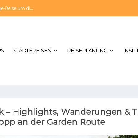
e-Reise um di...
PS
STÄDTEREISEN
REISEPLANUNG
INSP
k – Highlights, Wanderungen & Ti
opp an der Garden Route