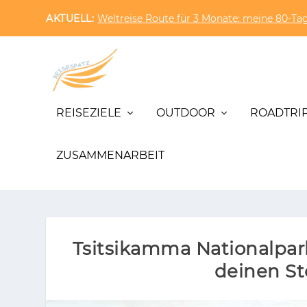
AKTUELL:
Weltreise Route für 3 Monate: meine 80-Tag
REISEZIELE
OUTDOOR
ROADTRI
ZUSAMMENARBEIT
Tsitsikamma Nationalpar
deinen St