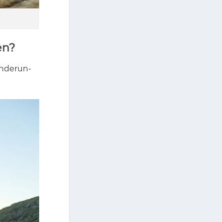
en?
n­de­run­