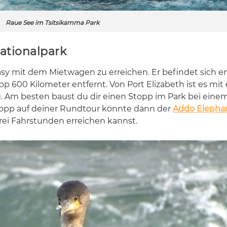
Raue See im Tsitsikamma Park
ationalpark
sy mit dem Miet­wa­gen zu er­rei­chen. Er be­fin­det sich e
p 600 Ki­lo­me­ter ent­fernt. Von Port Eliz­a­beth ist es mi
ng. Am bes­ten baust du dir ei­nen Stopp im Park bei ei­n
Stopp auf dei­ner Rund­tour könn­te dann der
Addo Elepha
ei Fahr­stun­den er­rei­chen kannst.