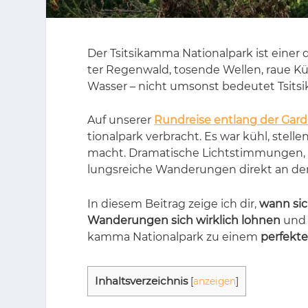
Der Tsit­si­kam­ma Na­tio­nal­park ist ei­ner
ter Re­gen­wald, to­sen­de Wel­len, raue Küs
Was­ser – nicht um­sonst be­deu­tet Tsit­si
Auf un­se­rer
Rundreise entlang der Gar
tio­nal­park ver­bracht. Es war kühl, stel­
macht. Dra­ma­ti­sche Licht­stim­mun­gen
lungs­rei­che Wan­de­run­gen di­rekt an der
In die­sem Bei­trag zei­ge ich dir,
wann sic
Wanderungen sich wirklich lohnen
und w
kam­ma Na­tio­nal­park zu ei­nem
perfekt
In­halts­ver­zeich­nis
[
anzeigen
]