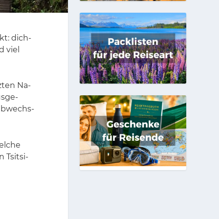
rkt: dich­
d viel
z­ten Na­
us­ge­
ab­wechs­
el­che
 Tsit­si­