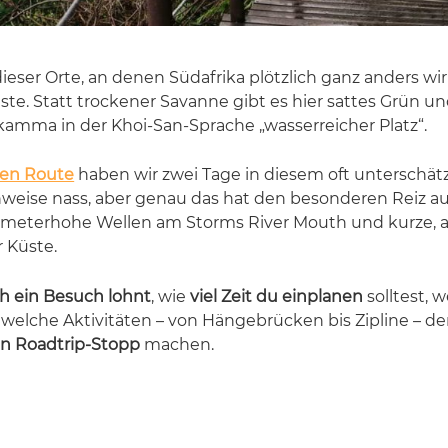
 die­ser Orte, an de­nen Süd­afri­ka plötz­lich ganz an­ders wi
­te. Statt tro­cke­ner Sa­van­ne gibt es hier sat­tes Grün un
­kam­ma in der Khoi-San-Spra­che „was­ser­rei­cher Platz“.
den Route
ha­ben wir zwei Tage in die­sem oft un­ter­schät
len­wei­se nass, aber ge­nau das hat den be­son­de­ren Reiz a
, me­ter­ho­he Wel­len am Storms Ri­ver Mouth und kur­ze, 
 Küs­te.
h ein Besuch lohnt
, wie
viel Zeit du einplanen
soll­test, w
el­che Ak­ti­vi­tä­ten – von Hän­ge­brü­cken bis Zi­pli­ne – den
en Roadtrip-Stopp
ma­chen.