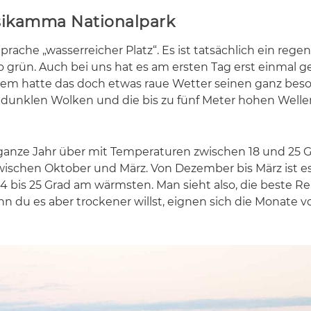
itsikamma Nationalpark
a­che „was­ser­rei­cher Platz“. Es ist tat­säch­lich ein re­gen­
o grün. Auch bei uns hat es am ers­ten Tag erst ein­mal ge
­dem hat­te das doch et­was raue Wet­ter sei­nen ganz be­so
unk­len Wol­ken und die bis zu fünf Me­ter ho­hen Wel­le
as gan­ze Jahr über mit Tem­pe­ra­tu­ren zwi­schen 18 und 25
zwi­schen Ok­to­ber und März. Von De­zem­ber bis März ist e
24 bis 25 Grad am wärms­ten. Man sieht also, die bes­te Rei­
enn du es aber tro­cke­ner willst, eig­nen sich die Mo­na­te v