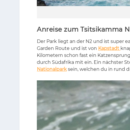
Anreise zum Tsitsikamma N
Der Park liegt an der N2 und ist su­per ea
Gar­den Rou­te und ist von
Kapstadt
knap
Ki­lo­me­tern schon fast ein Kat­zen­spru
durch Süd­afri­ka mit ein. Ein nächs­ter 
Nationalpark
sein, wel­chen du in rund dr