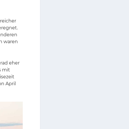
rei­cher
­reg­net.
n­de­ren
n wa­ren
 Grad eher
s mit
se­zeit
on April