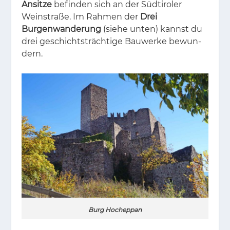
Ansitze
be­fin­den sich an der Süd­ti­ro­ler
Wein­stra­ße. Im Rah­men der
Drei
Burgenwanderung
(sie­he un­ten) kannst du
drei ge­schichts­träch­ti­ge Bau­wer­ke be­wun­
dern.
Burg Hocheppan