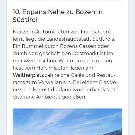
10. Eppans Nähe zu Bozen in
Südtirol
Nur zehn Au­to­mi­nu­ten von Fran­g­art ent­
fernt liegt die Lan­des­haupt­stadt Süd­ti­rols.
Ein Bum­mel durch Bo­zens Gas­sen oder
durch den ge­schäf­ti­gen Obst­markt ist im­
mer wie­der schön. Wenn du dann ge­nug
hast vom Her­um­lau­fen, la­den am
Waltherplatz
zahl­rei­che Cafés und Re­stau­
rants zum Ver­wei­len ein. Bei ei­nem Glas Ve­
ne­zia­no kannst du dann wun­der­bar das me­
di­ter­ra­ne Am­bi­en­te ge­nie­ßen.