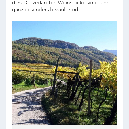
dies. Die ver­färb­ten Wein­stö­cke sind dann
ganz be­son­ders be­zau­bernd.