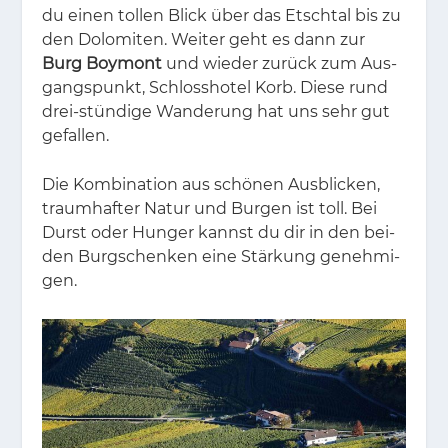
du ei­nen tol­len Blick über das Etsch­tal bis zu
den Do­lo­mi­ten. Wei­ter geht es dann zur
Burg Boymont
und wie­der zu­rück zum Aus­
gangs­punkt, Schloss­ho­tel Korb. Die­se rund
drei-stün­di­ge Wan­de­rung hat uns sehr gut
ge­fal­len.
Die Kom­bi­na­ti­on aus schö­nen Aus­bli­cken,
traum­haf­ter Na­tur und Bur­gen ist toll. Bei
Durst oder Hun­ger kannst du dir in den bei­
den Burg­schen­ken eine Stär­kung ge­neh­mi­
gen.