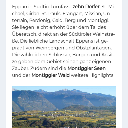
Eppan in Süd­ti­rol um­fasst
zehn Dörfer
: St. Mi­
cha­el, Gir­lan, St. Pauls, Fran­g­art, Mis­si­an, Un­
ter­rain, Per­do­nig, Gaid, Berg und Mon­tiggl.
Sie lie­gen leicht er­höht über dem Tal des
Übe­retsch, di­rekt an der Süd­ti­ro­ler Wein­stra­
ße. Die lieb­li­che Land­schaft Eppans ist ge­
prägt von Wein­ber­gen und Obst­plan­ta­gen.
Die zahl­rei­chen Schlös­ser, Bur­gen und An­sit­
ze ge­ben dem Ge­biet sei­nen ganz ei­ge­nen
Zau­ber. Zu­dem sind die
Montiggler Seen
und der
Montiggler Wald
wei­te­re High­lights.