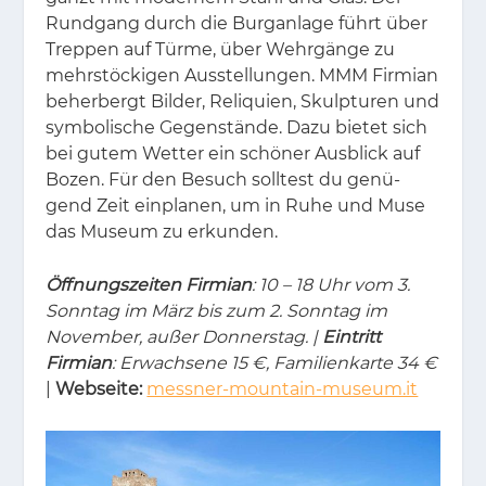
Rund­gang durch die Burg­an­la­ge führt über
Trep­pen auf Tür­me, über Wehr­gän­ge zu
mehr­stö­cki­gen Aus­stel­lun­gen. MMM Fir­mi­an
be­her­bergt Bil­der, Re­li­qui­en, Skulp­tu­ren und
sym­bo­li­sche Ge­gen­stän­de. Dazu bie­tet sich
bei gu­tem Wet­ter ein schö­ner Aus­blick auf
Bo­zen. Für den Be­such soll­test du ge­nü­
gend Zeit ein­pla­nen, um in Ruhe und Muse
das Mu­se­um zu er­kun­den.
Öffnungszeiten Firmian
: 10 – 18 Uhr vom 3.
Sonntag im März bis zum 2. Sonntag im
November, außer Donnerstag. |
Eintritt
Firmian
: Erwachsene 15 €, Familienkarte 34 €
|
Webseite:
messner-mountain-museum.it