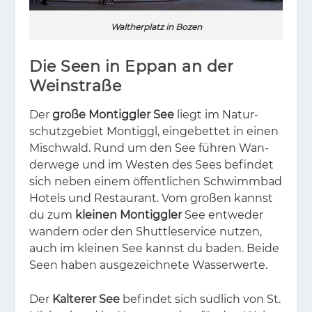
Waltherplatz in Bozen
Die Seen in Eppan an der
Weinstraße
Der
große Montiggler See
liegt im Na­tur­
schutz­ge­biet Mon­tiggl, ein­ge­bet­tet in ei­nen
Misch­wald. Rund um den See füh­ren Wan­
der­we­ge und im Wes­ten des Sees be­fin­det
sich ne­ben ei­nem öf­fent­li­chen Schwimm­bad
Ho­tels und Re­stau­rant. Vom gro­ßen kannst
du zum
kleinen Montiggler
See ent­we­der
wan­dern oder den Shut­tle­ser­vice nut­zen,
auch im klei­nen See kannst du ba­den. Bei­de
Seen ha­ben aus­ge­zeich­ne­te Was­ser­wer­te.
Der
Kalterer See
be­fin­det sich süd­lich von St.