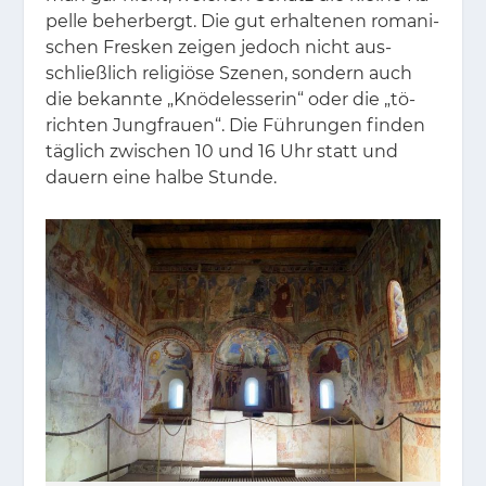
pel­le be­her­bergt. Die gut er­hal­te­nen ro­ma­ni­
schen Fres­ken zei­gen je­doch nicht aus­
schließ­lich re­li­giö­se Sze­nen, son­dern auch
die be­kann­te „Knö­de­l­es­se­rin“ oder die „tö­
rich­ten Jung­frau­en“. Die Füh­run­gen fin­den
täg­lich zwi­schen 10 und 16 Uhr statt und
dau­ern eine hal­be Stun­de.