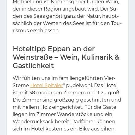
Mi­cha­el und ist Na­mens­ge­ber für den Wein,
der in die­ser Re­gi­on an­ge­baut wird. Der Sü­
den des Sees ge­hört ganz der Na­tur, haupt­
säch­lich der Wes­ten des Sees ist für den Tou­
ris­mus er­schlos­sen.
Hoteltipp Eppan an der
Weinstraße – Wein, Kulinarik &
Gastlichkeit
Wir fühl­ten uns im fa­mi­li­en­geführ­ten Vier-
Ster­ne
Hotel Spitaler
* pu­del­wohl. Das Ho­tel
ist mit 38 mo­der­nen Zim­mern nicht zu groß.
Die Zim­mer sind groß­zü­gig ge­schnit­ten und
mit hel­lem Holz ein­ge­rich­tet. Für die Gäs­te
lie­gen im Zim­mer Wan­der­stö­cke und ein
Wan­der­ruck­sack be­reit. Rad­fah­rer kön­nen
sich im Ho­tel kos­ten­los ein Bike aus­lei­hen.