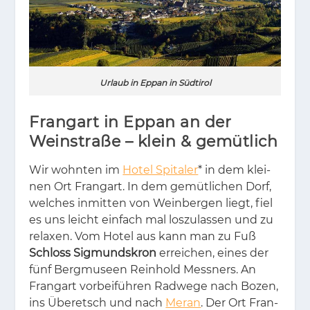
Urlaub in Eppan in Südtirol
Frangart in Eppan an der
Weinstraße – klein & gemütlich
Wir wohn­ten im
Hotel Spitaler
* in dem klei­
nen Ort Fran­g­art. In dem ge­müt­li­chen Dorf,
wel­ches in­mit­ten von Wein­ber­gen liegt, fiel
es uns leicht ein­fach mal los­zu­las­sen und zu
re­la­xen. Vom Ho­tel aus kann man zu Fuß
Schloss Sigmundskron
er­rei­chen, ei­nes der
fünf Berg­mu­se­en Rein­hold Mess­ners. An
Fran­g­art vor­bei­füh­ren Rad­we­ge nach Bo­zen,
ins Übe­retsch und nach
Meran
. Der Ort Fran­