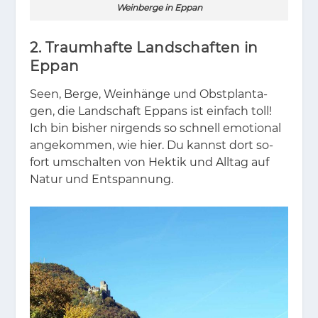
Weinberge in Eppan
2. Traumhafte Landschaften in
Eppan
Seen, Ber­ge, Wein­hän­ge und Obst­plan­ta­
gen, die Land­schaft Eppans ist ein­fach toll!
Ich bin bis­her nir­gends so schnell emo­tio­nal
an­ge­kom­men, wie hier. Du kannst dort so­
fort um­schal­ten von Hek­tik und All­tag auf
Na­tur und Ent­span­nung.