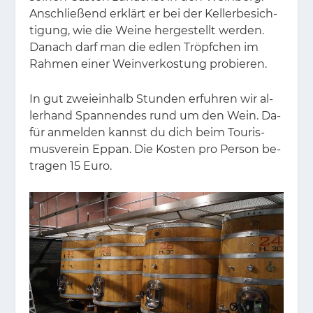
An­schlie­ßend er­klärt er bei der Kel­ler­be­sich­
ti­gung, wie die Wei­ne her­ge­stellt wer­den.
Da­nach darf man die ed­len Tröpf­chen im
Rah­men ei­ner Wein­ver­kos­tung pro­bie­ren.
In gut zwei­ein­halb Stun­den er­fuh­ren wir al­
ler­hand Span­nen­des rund um den Wein. Da­
für an­mel­den kannst du dich beim Tou­ris­
mus­ver­ein Eppan. Die Kos­ten pro Per­son be­
tra­gen 15 Euro.