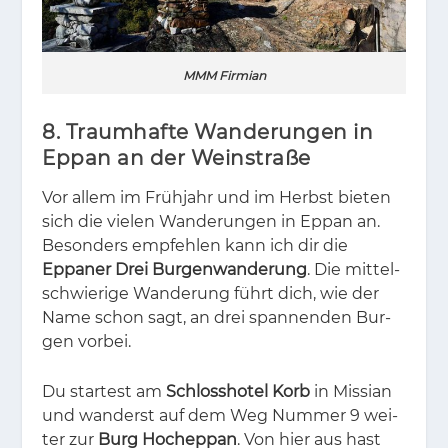
MMM Firmian
8. Traumhafte Wanderungen in
Eppan an der Weinstraße
Vor al­lem im Früh­jahr und im Herbst bie­ten
sich die vie­len Wan­de­run­gen in Eppan an.
Be­son­ders emp­feh­len kann ich dir die
Eppaner Drei Burgenwanderung
. Die mit­tel-
schwie­ri­ge Wan­de­rung führt dich, wie der
Name schon sagt, an drei span­nen­den Bur­
gen vor­bei.
Du star­test am
Schlosshotel Korb
in Mis­si­an
und wan­derst auf dem Weg Num­mer 9 wei­
ter zur
Burg Hocheppan
. Von hier aus hast