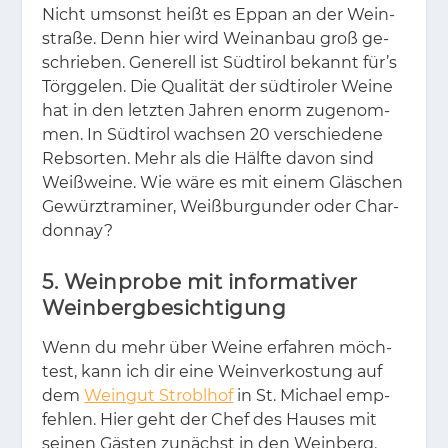
Nicht um­sonst heißt es Eppan an der Wein­
stra­ße. Denn hier wird Wein­an­bau groß ge­
schrie­ben. Ge­ne­rell ist Süd­ti­rol be­kannt für’s
Törg­ge­len. Die Qua­li­tät der süd­ti­ro­ler Wei­ne
hat in den letz­ten Jah­ren enorm zu­ge­nom­
men. In Süd­ti­rol wach­sen 20 ver­schie­de­ne
Reb­sor­ten. Mehr als die Hälf­te da­von sind
Weiß­wei­ne. Wie wäre es mit ei­nem Gläs­chen
Ge­würz­tra­mi­ner, Weiß­bur­gun­der oder Char­
don­nay?
5. Weinprobe mit informativer
Weinbergbesichtigung
Wenn du mehr über Wei­ne er­fah­ren möch­
test, kann ich dir eine Wein­ver­kos­tung auf
dem
Weingut Stroblhof
in St. Mi­cha­el emp­
feh­len. Hier geht der Chef des Hau­ses mit
sei­nen Gäs­ten zu­nächst in den Wein­berg.