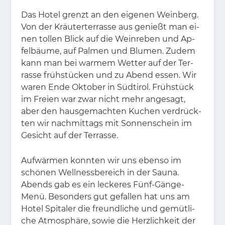
Das Ho­tel grenzt an den ei­ge­nen Wein­berg.
Von der Kräu­ter­ter­ras­se aus ge­nießt man ei­
nen tol­len Blick auf die Wein­re­ben und Ap­
fel­bäu­me, auf Pal­men und Blu­men. Zu­dem
kann man bei war­mem Wet­ter auf der Ter­
ras­se früh­stü­cken und zu Abend es­sen. Wir
wa­ren Ende Ok­to­ber in Süd­ti­rol. Früh­stück
im Frei­en war zwar nicht mehr an­ge­sagt,
aber den haus­ge­mach­ten Ku­chen ver­drück­
ten wir nach­mit­tags mit Son­nen­schein im
Ge­sicht auf der Ter­ras­se.
Auf­wär­men konn­ten wir uns eben­so im
schö­nen Well­ness­be­reich in der Sau­na.
Abends gab es ein le­cke­res Fünf-Gän­ge-
Menü. Be­son­ders gut ge­fal­len hat uns am
Ho­tel Spi­ta­ler die freund­li­che und ge­müt­li­
che At­mo­sphä­re, so­wie die Herz­lich­keit der