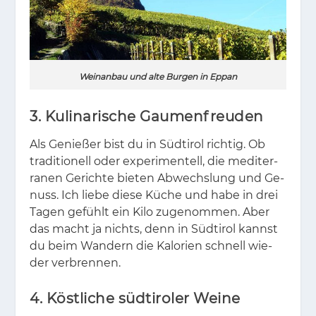
Weinanbau und alte Burgen in Eppan
3. Kulinarische Gaumenfreuden
Als Ge­nie­ßer bist du in Süd­ti­rol rich­tig. Ob
tra­di­tio­nell oder ex­pe­ri­men­tell, die me­di­ter­
ra­nen Ge­rich­te bie­ten Ab­wechs­lung und Ge­
nuss. Ich lie­be die­se Kü­che und habe in drei
Ta­gen ge­fühlt ein Kilo zu­ge­nom­men. Aber
das macht ja nichts, denn in Süd­ti­rol kannst
du beim Wan­dern die Ka­lo­ri­en schnell wie­
der ver­bren­nen.
4. Köstliche südtiroler Weine