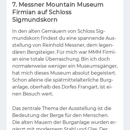
7. Messner Mountain Museum
Firmian auf Schloss
Sigmundskorn
In den al­ten Ge­mäu­ern von Schloss Sig­
munds­korn fin­dest du eine span­nen­de Aus­
stel­lung von Rein­hold Mess­ner, dem le­gen­
dä­ren Berg­stei­ger. Für mich war MMM Fir­mi­
an eine to­ta­le Über­ra­schung. Bin ich doch
nor­ma­ler­wei­se we­ni­ger ein Mu­se­ums­gän­ger,
hat mich die­ses Mu­se­um ab­so­lut be­geis­tert.
Schon al­lei­ne die spät­mit­tel­al­ter­li­che Burg­
an­la­ge, ober­halb des Dor­fes Fran­g­art, ist ei­
nen Be­such wert.
Das zen­tra­le The­ma der Aus­stel­lung ist die
Be­deu­tung der Ber­ge für den Men­schen.
Die al­ten Mau­ern der Burg­an­la­ge wur­den er­
gänzt mit mo­der­nem Stahl und Glas. Der