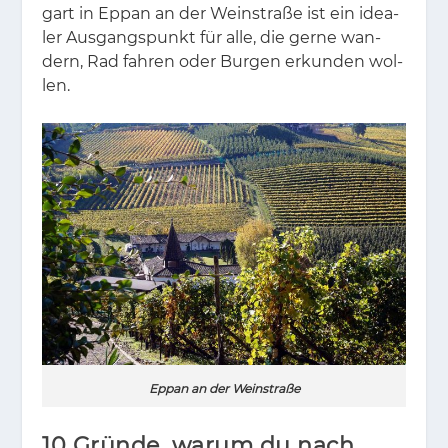
g­art in Eppan an der Wein­stra­ße ist ein idea­
ler Aus­gangs­punkt für alle, die ger­ne wan­
dern, Rad fah­ren oder Bur­gen er­kun­den wol­
len.
Eppan an der Weinstraße
10 Gründe, warum du nach