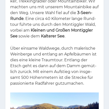
ker, Trek­king­rad­ler oder Moun­tain­bi­ker. Wir
mach­ten uns mit un­se­rem Moun­tain­bike auf
den Weg. Un­se­re Wahl fiel auf die
3-Seen-
Runde
. Eine cir­ca 40 Ki­lo­me­ter lan­ge Rund­
tour führ­te uns durch den Mon­tigg­ler Wald,
vor­bei am
Kleinen und Großen Montiggler
See
so­wie dem
Kalterer See
.
Über ein­sa­me Wald­we­ge, durch ma­le­ri­sche
Wein­ber­ge und ent­lang an Ap­fel­bäu­men ist
dies eine klei­ne Traum­tour. Ent­lang der
Etsch geht es dann auf dem Damm ge­müt­
lich zu­rück. Mit ei­nem Auf­stieg von ins­ge­
samt 500 Hö­hen­me­tern ist die Stre­cke für
pas­sio­nier­te Rad­fah­rer gut­zu­ma­chen.