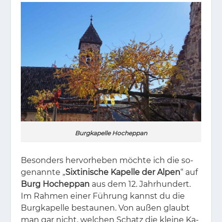
Burgkapelle Hocheppan
Be­son­ders her­vor­he­ben möch­te ich die so­
ge­nann­te „
Sixtinische Kapelle der Alpen
“ auf
Burg Hocheppan
aus dem 12. Jahr­hun­dert.
Im Rah­men ei­ner Füh­rung kannst du die
Burg­ka­pel­le be­stau­nen. Von au­ßen glaubt
man gar nicht, wel­chen Schatz die klei­ne Ka­