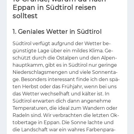
Eppan in Südtirol reisen
solltest
1. Geniales Wetter in Südtirol
Süd­ti­rol ver­fügt auf­grund der Wet­ter be­
güns­tig­te Lage über ein mil­des Kli­ma. Ge­
schützt durch die Ost­al­pen und den Al­pen­
haupt­kamm, gibt es in Süd­ti­rol nur ge­rin­ge
Nie­der­schlags­men­gen und vie­le Son­nen­ta­
ge. Be­son­ders in­ter­es­sant fin­de ich den spä­
ten Herbst oder das Früh­jahr, wenn bei uns
das Wet­ter wech­sel­haft und käl­ter ist. In
Süd­ti­rol er­war­ten dich dann an­ge­neh­me
Tem­pe­ra­tu­ren, die ide­al zum Wan­dern oder
Ra­deln sind. Wir ver­brach­ten die letz­ten Ok­
to­ber­ta­ge in Eppan. Die Son­ne lach­te und
die Land­schaft war ein wah­res Far­ben­pa­ra­