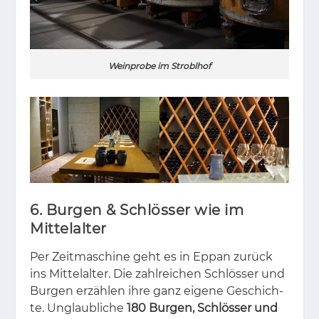
Weinprobe im Stroblhof
6. Burgen & Schlösser wie im
Mittelalter
Per Zeit­ma­schi­ne geht es in Eppan zu­rück
ins Mit­tel­al­ter. Die zahl­rei­chen Schlös­ser und
Bur­gen er­zäh­len ihre ganz ei­ge­ne Ge­schich­
te. Un­glaub­li­che
180 Burgen, Schlösser und