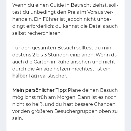
Wenn du ei­nen Gui­de in Be­tracht ziehst, soll­
test du un­be­dingt den Preis im Vor­aus ver­
han­deln. Ein Füh­rer ist je­doch nicht un­be­
dingt er­for­der­lich; du kannst die De­tails auch
selbst re­cher­chie­ren.
Für den ge­sam­ten Be­such soll­test du min­
des­tens 2 bis 3 Stun­den ein­pla­nen. Wenn du
auch die Gär­ten in Ruhe an­se­hen und nicht
durch die An­la­ge het­zen möch­test, ist ein
halber Tag
rea­lis­ti­scher.
Mein persönlicher Tipp
: Pla­ne dei­nen Be­such
mög­lichst früh am Mor­gen. Dann ist es noch
nicht so heiß, und du hast bes­se­re Chan­cen,
vor den grö­ße­ren Be­su­cher­grup­pen oben zu
sein.