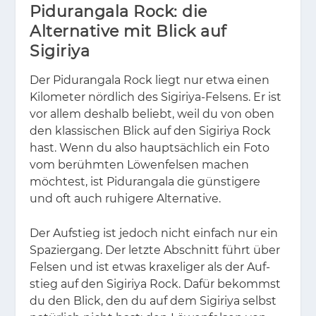
Pidurangala Rock: die
Alternative mit Blick auf
Sigiriya
Der Pi­duran­ga­la Rock liegt nur etwa ei­nen
Ki­lo­me­ter nörd­lich des Si­gi­riya-Fel­sens. Er ist
vor al­lem des­halb be­liebt, weil du von oben
den klas­si­schen Blick auf den Si­gi­riya Rock
hast. Wenn du also haupt­säch­lich ein Foto
vom be­rühm­ten Lö­wen­fel­sen ma­chen
möch­test, ist Pi­duran­ga­la die güns­ti­ge­re
und oft auch ru­hi­ge­re Al­ter­na­ti­ve.
Der Auf­stieg ist je­doch nicht ein­fach nur ein
Spa­zier­gang. Der letz­te Ab­schnitt führt über
Fel­sen und ist et­was kra­xe­li­ger als der Auf­
stieg auf den Si­gi­riya Rock. Da­für be­kommst
du den Blick, den du auf dem Si­gi­riya selbst