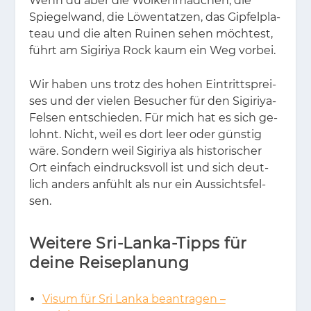
Wenn du aber die Wol­ken­mäd­chen, die
Spie­gel­wand, die Lö­wen­tat­zen, das Gip­fel­pla­
teau und die al­ten Rui­nen se­hen möch­test,
führt am Si­gi­riya Rock kaum ein Weg vor­bei.
Wir ha­ben uns trotz des ho­hen Ein­tritts­prei­
ses und der vie­len Be­su­cher für den Si­gi­riya-
Fel­sen ent­schie­den. Für mich hat es sich ge­
lohnt. Nicht, weil es dort leer oder güns­tig
wäre. Son­dern weil Si­gi­riya als his­to­ri­scher
Ort ein­fach ein­drucks­voll ist und sich deut­
lich an­ders an­fühlt als nur ein Aus­sichts­fel­
sen.
Weitere Sri-Lanka-Tipps für
deine Reiseplanung
Visum für Sri Lanka beantragen –