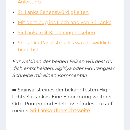
Anleitung
Sri Lanka Sehenswürdigkeiten
Mit dem Zug ins Hochland von Sri Lanka
Sir Lanka mit Kinderaugen sehen
Sri-Lanka-Packliste: alles was du wirklich
brauchst
.
Für welchen der beiden Felsen würdest du
dich entscheiden, Sigiriya oder Pidurangala?
Schreibe mir einen Kommentar!
➡️ Si­gi­riya ist ei­nes der be­kann­tes­ten High­
lights Sri Lan­kas. Eine Ein­ord­nung wei­te­rer
Orte, Rou­ten und Er­leb­nis­se fin­dest du auf
mei­ner
Sri-Lanka-Übersichtsseite
.