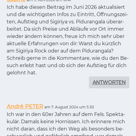
Ich habe die­sen Bei­trag im Juni 2026 ak­tua­li­siert
und die wich­tigs­ten In­fos zu Ein­tritt, Öff­nungs­zei­
ten, Auf­stieg und Si­gi­riya vs. Pi­duran­ga­la über­ar­
bei­tet. Da sich Prei­se und Ab­läu­fe vor Ort im­mer
wie­der än­dern kön­nen, freue ich mich sehr über
ak­tu­el­le Er­fah­run­gen von dir: Warst du kürz­lich
am Si­gi­riya Rock oder auf dem Pi­duran­ga­la?
Schreib ger­ne in die Kom­men­ta­re, wie du den Be­
such er­lebt hast und ob sich der Auf­stieg für dich
ge­lohnt hat.
ANTWORTEN
André PETER
am 7. August 2024 um 5:30
Ich war in den 60er Jah­ren auf dem Fels. Spek­ta­
ku­lär. Da­mals kei­ne Hor­nis­sen. Ich er­in­ne­re mich
nicht dar­an, dass ich den Weg als be­son­ders be­