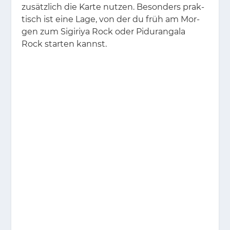
zu­sätz­lich die Kar­te nut­zen. Be­son­ders prak­
tisch ist eine Lage, von der du früh am Mor­
gen zum Si­gi­riya Rock oder Pi­duran­ga­la
Rock star­ten kannst.