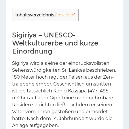
In­halts­ver­zeich­nis
[
anzeigen
]
Sigiriya – UNESCO-
Weltkulturerbe und kurze
Einordnung
Si­gi­riya wird als eine der ein­drucks­volls­ten
Se­hens­wür­dig­kei­ten Sri Lan­kas be­schrie­ben.
180 Me­ter hoch ragt der Fel­sen aus der Zen­
tra­l­ebe­ne em­por. Ge­schicht­lich um­strit­ten
ist, ob tat­säch­lich Kö­nig Kas­sa­pa (477–495
n. Chr.) auf dem Gip­fel eine un­ein­nehm­ba­re
Re­si­denz er­rich­ten ließ, nach­dem er sei­nen
Va­ter vom Thron ge­sto­ßen und er­mor­det
hat­te. Nach dem 14. Jahr­hun­dert wur­de die
An­la­ge auf­ge­ge­ben.