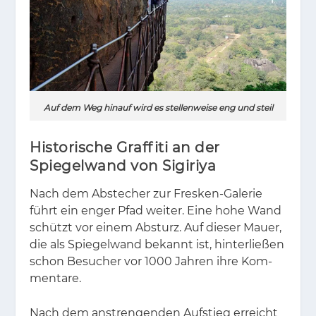
Auf dem Weg hinauf wird es stellenweise eng und steil
Historische Graffiti an der
Spiegelwand von Sigiriya
Nach dem Ab­ste­cher zur Fres­ken-Ga­le­rie
führt ein en­ger Pfad wei­ter. Eine hohe Wand
schützt vor ei­nem Ab­sturz. Auf die­ser Mau­er,
die als Spie­gel­wand be­kannt ist, hin­ter­lie­ßen
schon Be­su­cher vor 1000 Jah­ren ihre Kom­
men­ta­re.
Nach dem an­stren­gen­den Auf­stieg er­reicht