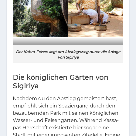
Der Kobra-Felsen liegt am Abstiegsweg durch die Anlage
von Sigiriya
Die königlichen Gärten von
Sigiriya
Nach­dem du den Ab­stieg ge­meis­tert hast,
emp­fiehlt sich ein Spa­zier­gang durch den
be­zau­bern­den Park mit sei­nen kö­nig­li­chen
Was­ser- und Fel­sen­gär­ten. Wäh­rend Kas­sa­
pas Herr­schaft exis­tier­te hier so­gar eine
Stadt mit ei­ner im­po­san­ten Zi­ta­del­le. Ei­ni­ge