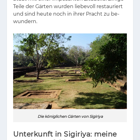
Tei­le der Gär­ten wur­den lie­be­voll re­stau­riert
und sind heu­te noch in ih­rer Pracht zu be­
wun­dern.
Die königlichen Gärten von Sigiriya
Unterkunft in Sigiriya: meine