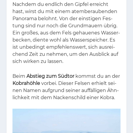
Nach­dem du end­lich den Gip­fel er­reicht
hast, wirst du mit ei­nem atem­be­rau­ben­den
Pan­ora­ma be­lohnt. Von der eins­ti­gen Fes­
tung sind nur noch die Grund­mau­ern üb­rig.
Ein gro­ßes, aus dem Fels ge­haue­nes Was­ser­
be­cken, dien­te wohl als Was­ser­spei­cher. Es
ist un­be­dingt emp­feh­lens­wert, sich aus­rei­
chend Zeit zu neh­men, um den Aus­blick auf
sich wir­ken zu las­sen.
Beim
Abstieg zum Südtor
kommst du an der
Kobrahöhle
vor­bei. Die­ser Fel­sen er­hielt sei­
nen Na­men auf­grund sei­ner auf­fäl­li­gen Ähn­
lich­keit mit dem Na­cken­schild ei­ner Ko­bra.