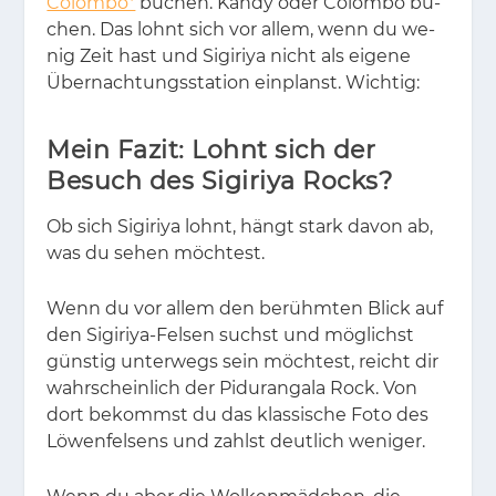
Colombo*
bu­chen. Kan­dy oder Co­lom­bo bu­
chen. Das lohnt sich vor al­lem, wenn du we­
nig Zeit hast und Si­gi­riya nicht als ei­ge­ne
Über­nach­tungs­sta­ti­on ein­planst. Wich­tig:
Mein Fazit: Lohnt sich der
Besuch des Sigiriya Rocks?
Ob sich Si­gi­riya lohnt, hängt stark da­von ab,
was du se­hen möch­test.
Wenn du vor al­lem den be­rühm­ten Blick auf
den Si­gi­riya-Fel­sen suchst und mög­lichst
güns­tig un­ter­wegs sein möch­test, reicht dir
wahr­schein­lich der Pi­duran­ga­la Rock. Von
dort be­kommst du das klas­si­sche Foto des
Lö­wen­fel­sens und zahlst deut­lich we­ni­ger.