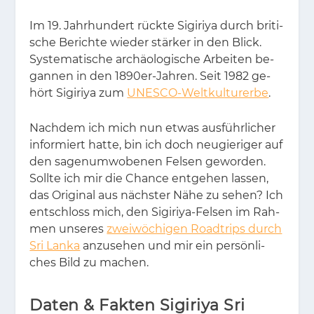
Im 19. Jahr­hun­dert rück­te Si­gi­riya durch bri­ti­
sche Be­rich­te wie­der stär­ker in den Blick.
Sys­te­ma­ti­sche ar­chäo­lo­gi­sche Ar­bei­ten be­
gan­nen in den 1890er-Jah­ren. Seit 1982 ge­
hört Si­gi­riya zum
UNESCO-Weltkulturerbe
.
Nach­dem ich mich nun et­was aus­führ­li­cher
in­for­miert hat­te, bin ich doch neu­gie­ri­ger auf
den sa­gen­um­wo­be­nen Fel­sen ge­wor­den.
Soll­te ich mir die Chan­ce ent­ge­hen las­sen,
das Ori­gi­nal aus nächs­ter Nähe zu se­hen? Ich
ent­schloss mich, den Si­gi­riya-Fel­sen im Rah­
men un­se­res
zweiwöchigen Roadtrips durch
Sri Lanka
an­zu­se­hen und mir ein per­sön­li­
ches Bild zu ma­chen.
Daten & Fakten Sigiriya Sri