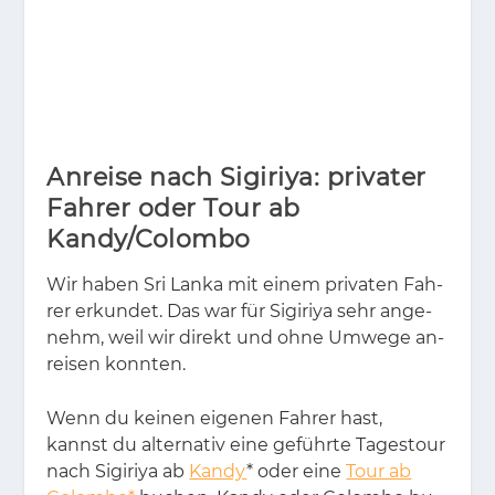
Anreise nach Sigiriya: privater
Fahrer oder Tour ab
Kandy/Colombo
Wir ha­ben Sri Lan­ka mit ei­nem pri­va­ten Fah­
rer er­kun­det. Das war für Si­gi­riya sehr an­ge­
nehm, weil wir di­rekt und ohne Um­we­ge an­
rei­sen konn­ten.
Wenn du kei­nen ei­ge­nen Fah­rer hast,
kannst du al­ter­na­tiv eine ge­führ­te Ta­ges­tour
nach Si­gi­riya ab
Kandy
* oder eine
Tour ab