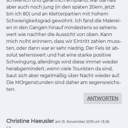
schwer­lich und ge­fähr­lich emp­fand, war da­mals
aber auch noch jung (in den spä­ten 20ern, jetzt
bin ich 80) und an Klet­ter­par­ti­en mit ho­hem
Schwie­rig­keits­grad ge­wöhnt. Ich fand die Ma­le­rei­
en in den Gän­gen hin­auf min­des­tens so se­hens­
wert wie nach­her die Aus­sicht von oben. Kann
mich nciht er­in­nern, dass wir Ein­tritt zah­len muss­
ten, oder dann war er sehr nied­rig. Der Fels ist ab­
so­lut se­hens­wert und hat eine star­ke po­si­ti­ve
Schwin­gung, al­ler­dings wird die­se im­mer wie­der
her­ab­ge­min­dert, wenn vie­le Tou­ris­ten da sind,
baut sich aber re­gel­mä­ßig über Nacht wie­der auf.
Die MOr­gen­stun­den sind da­her am se­gens­reichs­
ten.
ANTWORTEN
Christine Haeusler
am 15. November 2019 um 13:26