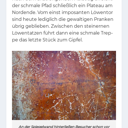
der schma­le Pfad schließ­lich ein Pla­teau am
Nor­den­de. Vom einst im­po­san­ten Lö­wen­tor
sind heu­te le­dig­lich die ge­wal­ti­gen Pran­ken
üb­rig ge­blie­ben. Zwi­schen den stei­ner­nen
Lö­wen­tat­zen führt dann eine schma­le Trep­
pe das letz­te Stück zum Gip­fel.
An der Spiegelwand hinterließen Besucher schon vor