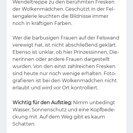
Wen­del­trep­pe zu den be­rühm­ten Fres­ken
der Wol­ken­mäd­chen. Ge­schützt in der Fel­
sen­ga­le­rie leuch­ten die Bild­nis­se im­mer
noch in kräf­ti­gen Far­ben.
Wer die bar­bu­si­gen Frau­en auf der Fels­wand
ver­ewigt hat, ist nicht ab­schlie­ßend ge­klärt.
Eben­so ist un­klar, ob hier Prin­zes­sin­nen, Die­
ne­rin­nen oder an­de­re Frau­en dar­ge­stellt
wur­den. Von den einst zahl­rei­chen Fres­ken
sind heu­te nur noch we­ni­ge er­hal­ten. Fo­to­
gra­fie­ren ist bei den Wol­ken­mäd­chen nicht
er­laubt und wird vor Ort kon­trol­liert.
Wichtig für den Aufstieg:
Nimm un­be­dingt
Was­ser, Son­nen­schutz und eine Kopf­be­de­
ckung mit. Auf dem Weg gibt es kaum
Schat­ten.