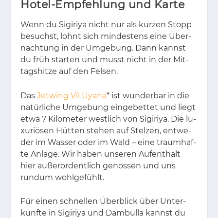
Hotel-Empfehlung und Karte
Wenn du Si­gi­riya nicht nur als kur­zen Stopp
be­suchst, lohnt sich min­des­tens eine Über­
nach­tung in der Um­ge­bung. Dann kannst
du früh star­ten und musst nicht in der Mit­
tags­hit­ze auf den Fel­sen.
Das
Jetwing Vil Uyana
* ist wun­der­bar in die
na­tür­li­che Um­ge­bung ein­ge­bet­tet und liegt
etwa 7 Ki­lo­me­ter west­lich von Si­gi­riya. Die lu­
xu­riö­sen Hüt­ten ste­hen auf Stel­zen, ent­we­
der im Was­ser oder im Wald – eine traum­haf­
te An­la­ge. Wir ha­ben un­se­ren Auf­ent­halt
hier au­ßer­or­dent­lich ge­nos­sen und uns
rund­um wohl­ge­fühlt.
Für ei­nen schnel­len Über­blick über Un­ter­
künf­te in Si­gi­riya und Dam­bul­la kannst du