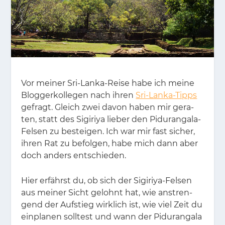
Vor mei­ner Sri-Lan­ka-Rei­se habe ich mei­ne
Blog­ger­kol­le­gen nach ih­ren
Sri-Lanka-Tipps
ge­fragt. Gleich zwei da­von ha­ben mir ge­ra­
ten, statt des Si­gi­riya lie­ber den Pi­duran­ga­la-
Fel­sen zu be­stei­gen. Ich war mir fast si­cher,
ih­ren Rat zu be­fol­gen, habe mich dann aber
doch an­ders ent­schie­den.
Hier er­fährst du, ob sich der Si­gi­riya-Fel­sen
aus mei­ner Sicht ge­lohnt hat, wie an­stren­
gend der Auf­stieg wirk­lich ist, wie viel Zeit du
ein­pla­nen soll­test und wann der Pi­duran­ga­la