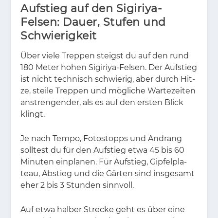
Aufstieg auf den Sigiriya-
Felsen: Dauer, Stufen und
Schwierigkeit
Über vie­le Trep­pen steigst du auf den rund
180 Me­ter ho­hen Si­gi­riya-Fel­sen. Der Auf­stieg
ist nicht tech­nisch schwie­rig, aber durch Hit­
ze, stei­le Trep­pen und mög­li­che War­te­zei­ten
an­stren­gen­der, als es auf den ers­ten Blick
klingt.
Je nach Tem­po, Fo­to­s­topps und An­drang
soll­test du für den Auf­stieg etwa 45 bis 60
Mi­nu­ten ein­pla­nen. Für Auf­stieg, Gip­fel­pla­
teau, Ab­stieg und die Gär­ten sind ins­ge­samt
eher 2 bis 3 Stun­den sinn­voll.
Auf etwa hal­ber Stre­cke geht es über eine