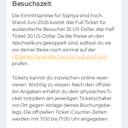
Besuchszeit
Die Ein­tritts­prei­se für Si­gi­riya sind hoch.
Stand Juni 2026 kos­tet das Full Ti­cket für
aus­län­di­sche Be­su­cher 35 US-Dol­lar, das Half
Ti­cket 20 US-Dol­lar. Da die Prei­se an den
Wech­sel­kurs ge­kop­pelt sind, soll­test du sie
vor dei­ner Rei­se noch ein­mal auf der
offiziellen Seite des Central Cultural Fund
prü­fen.
Ti­ckets kannst du in­zwi­schen on­line re­ser­
vie­ren. Wich­tig zu wis­sen: Nach den of­fi­zi­el­
len An­ga­ben er­hältst du dein phy­si­sches Ti­
cket trotz­dem am je­wei­li­gen Ti­cket­schal­ter
vor Ort ge­gen Vor­la­ge dei­nes Bu­chungs­be­
legs. Die of­fi­zi­el­len Ti­cket-Coun­ter-Zei­ten
wer­den mit 7:00 bis 17:00 Uhr an­ge­ge­ben.