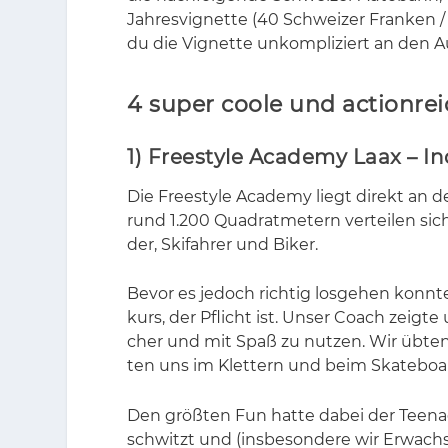
Jah­res­vi­gnet­te (40 Schwei­zer Fran­ken
du die Vi­gnet­te un­kom­pli­ziert an den Au
4 super coole und actionre
1) Freestyle Academy Laax – In
Die Free­style Aca­de­my liegt di­rekt an de
rund 1.200 Qua­drat­me­tern ver­tei­len sic
der, Ski­fah­rer und Bi­ker.
Be­vor es je­doch rich­tig los­ge­hen konn­t
kurs, der Pflicht ist. Un­ser Coach zeig­te
cher und mit Spaß zu nut­zen. Wir üb­ten
ten uns im Klet­tern und beim Skate­boar­d
Den größ­ten Fun hat­te da­bei der Teen­ag
schwitzt und (ins­be­son­de­re wir Er­wach­