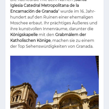
Iglesia Catedral Metropolitana de la
Encarnación de Granada
“ wur­de im 16. Jahr­
hun­dert auf den Rui­nen ei­ner ehe­ma­li­gen
Mo­schee er­baut. Ihr präch­ti­ges Äuße­res und
ihre kunst­vol­len In­nen­räu­me, dar­un­ter die
Königskapelle
mit den
Grabmälern der
Katholischen Könige
, ma­chen sie zu ei­nem
der Top Se­hens­wür­dig­kei­ten von Gra­na­da.