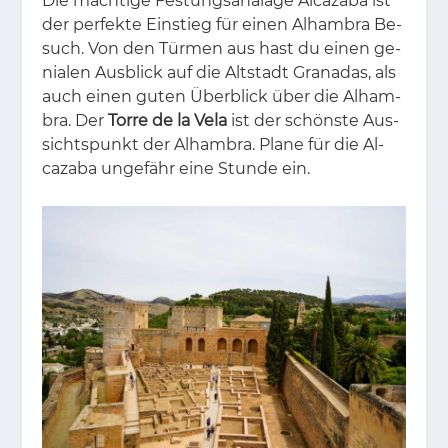
Die mäch­ti­ge Fes­tungs­anal­age Al­caz­aba ist
der per­fek­te Ein­stieg für ei­nen Al­ham­bra Be­
such. Von den Tür­men aus hast du ei­nen ge­
nia­len Aus­blick auf die Alt­stadt Gra­na­das, als
auch ei­nen gu­ten Über­blick über die Al­ham­
bra. Der
Torre de la Vela
ist der schöns­te Aus­
sichts­punkt der Al­ham­bra. Pla­ne für die Al­
caz­aba un­ge­fähr eine Stun­de ein.