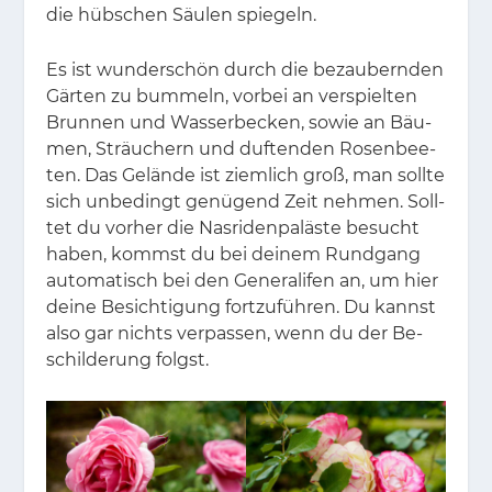
die hüb­schen Säu­len spie­geln.
Es ist wun­der­schön durch die be­zau­bern­den
Gär­ten zu bum­meln, vor­bei an ver­spiel­ten
Brun­nen und Was­ser­be­cken, so­wie an Bäu­
men, Sträu­chern und duf­ten­den Ro­sen­bee­
ten. Das Ge­län­de ist ziem­lich groß, man soll­te
sich un­be­dingt ge­nü­gend Zeit neh­men. Soll­
tet du vor­her die Nas­ri­den­pa­läs­te be­sucht
ha­ben, kommst du bei dei­nem Rund­gang
au­to­ma­tisch bei den Ge­ne­ra­li­fen an, um hier
dei­ne Be­sich­ti­gung fort­zu­füh­ren. Du kannst
also gar nichts ver­pas­sen, wenn du der Be­
schil­de­rung folgst.