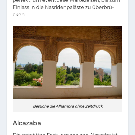
per­fekt, um even­tu­el­le War­te­zei­ten, bis zum
Ein­lass in die Nas­ri­den­pa­läs­te zu über­brü­
cken.
Besuche die Alhambra ohne Zeitdruck
Alcazaba