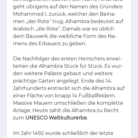
geht üb­ri­gens auf den Na­men des Grün­ders
Mo­ham­med I. zu­rück, wel­cher den Bei­na­
men „der Rote“ trug. Al­ham­bra be­deu­tet auf
Ara­bisch „die Rote“. Da­mals war es üb­lich
dem Bau­werk die weib­li­che Form des Na­
mens des Er­bau­ers zu ge­ben.
Die Nach­fol­ger des ers­ten Herr­schers er­wei­
ter­ten die Al­ham­bra Stück für Stück. Es wur­
den wei­te­re Pa­läs­te ge­baut und wei­te­re
präch­ti­ge Gär­ten an­ge­legt. Ende des 14.
Jahr­hun­derts er­streckt sich die Al­ham­bra auf
ei­ner Flä­che von knapp 14 Fuß­ball­fel­dern.
Mas­si­ve Mau­ern um­schlie­ßen die kom­plet­te
An­la­ge. Heu­te zählt die Al­ham­bra zu Recht
zum
UNESCO Weltkulturerbe
.
Im Jahr 1492 wur­de schließ­lich der letz­te