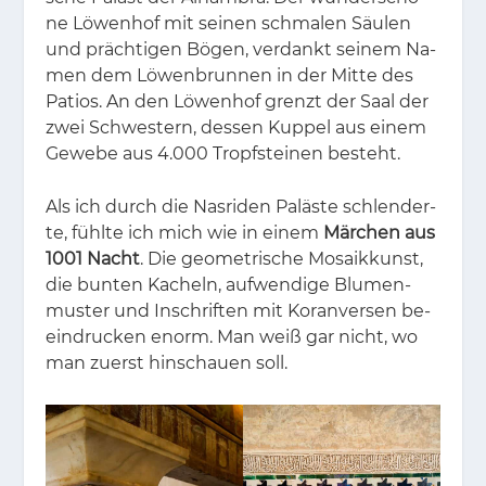
ne Lö­wen­hof mit sei­nen schma­len Säu­len
und präch­ti­gen Bö­gen, ver­dankt sei­nem Na­
men dem Lö­wen­brun­nen in der Mit­te des
Pa­ti­os. An den Lö­wen­hof grenzt der Saal der
zwei Schwes­tern, des­sen Kup­pel aus ei­nem
Ge­we­be aus 4.000 Tropf­stei­nen be­steht.
Als ich durch die Nas­ri­den Pa­läs­te schlen­der­
te, fühl­te ich mich wie in ei­nem
Märchen aus
1001 Nacht
. Die geo­me­tri­sche Mo­sa­ik­kunst,
die bun­ten Ka­cheln, auf­wen­di­ge Blu­men­
mus­ter und In­schrif­ten mit Ko­ran­ver­sen be­
ein­dru­cken enorm. Man weiß gar nicht, wo
man zu­erst hin­schau­en soll.