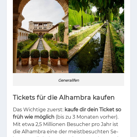
Generalifen
Tickets für die Alhambra kaufen
Das Wich­ti­ge zu­erst:
kaufe dir dein Ticket so
früh wie möglich
(bis zu 3 Mo­na­ten vor­her).
Mit etwa 2,5 Mil­lio­nen Be­su­cher pro Jahr ist
die Al­ham­bra eine der meist­be­such­ten Se­