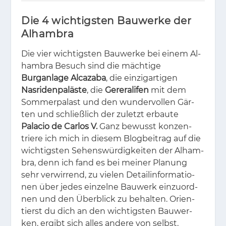
Die 4 wichtigsten Bauwerke der
Alhambra
Die vier wich­tigs­ten Bau­wer­ke bei ei­nem Al­
ham­bra Be­such sind die mäch­ti­ge
Burganlage Alcazaba
, die ein­zig­ar­ti­gen
Nasridenpaläste
, die
Gereralifen
mit dem
Som­mer­pa­last und den wun­der­vol­len Gär­
ten und schließ­lich der zu­letzt er­bau­te
Palacio de Carlos V.
Ganz be­wusst kon­zen­
trie­re ich mich in die­sem Blog­bei­trag auf die
wich­tigs­ten Se­hens­wür­dig­kei­ten der Al­ham­
bra, denn ich fand es bei mei­ner Pla­nung
sehr ver­wir­rend, zu vie­len De­tail­in­for­ma­tio­
nen über je­des ein­zel­ne Bau­werk ein­zu­ord­
nen und den Über­blick zu be­hal­ten. Ori­en­
tierst du dich an den wich­tigs­ten Bau­wer­
ken, er­gibt sich al­les an­de­re von selbst.