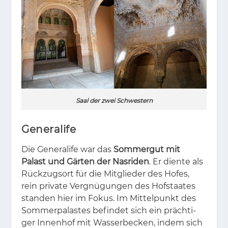
Saal der zwei Schwestern
Generalife
Die Ge­ne­ra­li­fe war das
Sommergut mit
Palast und Gärten der Nasriden
. Er dien­te als
Rück­zugs­ort für die Mit­glie­der des Ho­fes,
rein pri­va­te Ver­gnü­gun­gen des Hof­staa­tes
stan­den hier im Fo­kus. Im Mit­tel­punkt des
Som­mer­pa­las­tes be­fin­det sich ein präch­ti­
ger In­nen­hof mit Was­ser­be­cken, in­dem sich