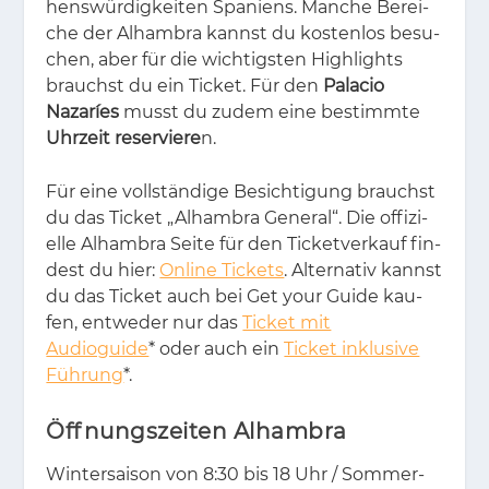
hens­wür­dig­kei­ten Spa­ni­ens. Man­che Be­rei­
che der Al­ham­bra kannst du kos­ten­los be­su­
chen, aber für die wich­tigs­ten High­lights
brauchst du ein Ti­cket. Für den
Palacio
Nazaríes
musst du zu­dem eine be­stimm­te
Uhrzeit reserviere
n.
Für eine voll­stän­di­ge Be­sich­ti­gung brauchst
du das Ti­cket „Al­ham­bra Ge­ne­ral“. Die of­fi­zi­
el­le Al­ham­bra Sei­te für den Ti­cket­ver­kauf fin­
dest du hier:
Online Tickets
. Al­ter­na­tiv kannst
du das Ti­cket auch bei Get your Gui­de kau­
fen, ent­we­der nur das
Ticket mit
Audioguide
* oder auch ein
Ticket inklusive
Führung
*.
Öffnungszeiten Alhambra
Win­ter­sai­son von 8:30 bis 18 Uhr / Som­mer­