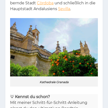
bern­de Stadt
Còrdoba
und schließ­lich in die
Haupt­stadt An­da­lu­si­ens
Sevilla
.
Kathedrale Granada
💡
Kennst du schon?
Mit mei­ner Schritt-für-Schritt-An­lei­tung