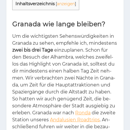
In­halts­ver­zeich­nis
[
anzeigen
]
Granada wie lange bleiben?
Um die wich­tigs­ten Se­hens­wür­dig­kei­ten in
Gra­na­da zu se­hen, emp­feh­le ich, min­des­tens
zwei bis drei Tage
ein­zu­pla­nen. Schon für
den Be­such der Al­ham­bra, wel­ches zwei­fel­
los das High­light von Gra­na­da ist, soll­test du
dir min­des­tens ei­nen hal­ben Tag Zeit neh­
men. Wir ver­brach­ten zwei Näch­te in Gra­na­
da, um Zeit für die Haupt­at­trak­tio­nen und
Spa­zier­gän­ge durch die Alt­stadt zu ha­ben.
So hat­ten wir auch ge­nü­gend Zeit, die be­
son­de­re At­mo­sphä­re der Stadt aus­gie­big zu
er­le­ben. Gra­na­da war nach
Ronda
die zwei­te
Sta­ti­on un­se­res
Andalusien Roadtrips
. An­
schlie­ßend fuh­ren wir wei­ter in die be­zau­