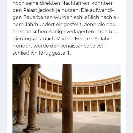
noch sei­ne di­rek­ten Nach­fah­ren, konn­ten
den Pa­last je­doch je nut­zen. Die auf­wen­di­
gen Bau­ar­bei­ten wur­den schließ­lich nach ei­
nem Jahr­hun­dert ein­ge­stellt, denn die neu­
en spa­ni­schen Kö­ni­ge ver­la­ger­ten ih­ren Re­
gie­rungs­sitz nach Ma­drid. Erst im 19. Jahr­
hun­dert wur­de der Re­nais­sance­pa­last
schließ­lich fer­tig­ge­stellt.