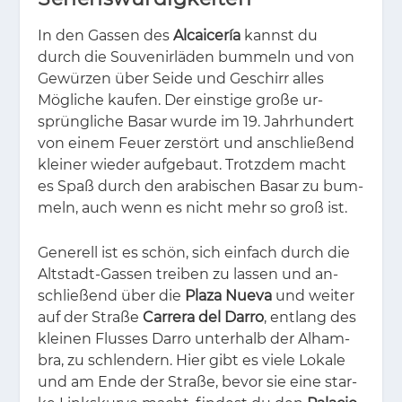
In den Gas­sen des
Alcaicería
kannst du
durch die Sou­ve­nir­lä­den bum­meln und von
Ge­wür­zen über Sei­de und Ge­schirr al­les
Mög­li­che kau­fen. Der eins­ti­ge gro­ße ur­
sprüng­li­che Ba­sar wur­de im 19. Jahr­hun­dert
von ei­nem Feu­er zer­stört und an­schlie­ßend
klei­ner wie­der auf­ge­baut. Trotz­dem macht
es Spaß durch den ara­bi­schen Ba­sar zu bum­
meln, auch wenn es nicht mehr so groß ist.
Ge­ne­rell ist es schön, sich ein­fach durch die
Alt­stadt-Gas­sen trei­ben zu las­sen und an­
schlie­ßend über die
Plaza Nueva
und wei­ter
auf der Stra­ße
Carrera del Darro
, ent­lang des
klei­nen Flus­ses Dar­ro un­ter­halb der Al­ham­
bra, zu schlen­dern. Hier gibt es vie­le Lo­ka­le
und am Ende der Stra­ße, be­vor sie eine star­