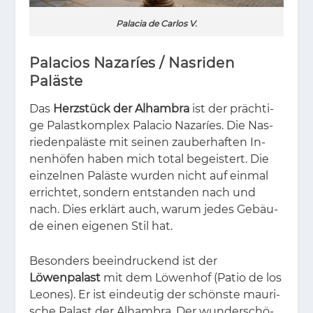
Palacia de Carlos V.
Palacios Nazaríes / Nasriden
Paläste
Das
Herzstück der Alhambra
ist der präch­ti­
ge Pa­last­kom­plex Pa­la­cio Na­zaríes. Die Nas­
rie­den­pa­läs­te mit sei­nen zau­ber­haf­ten In­
nen­hö­fen ha­ben mich to­tal be­geis­tert. Die
ein­zel­nen Pa­läs­te wur­den nicht auf ein­mal
er­rich­tet, son­dern ent­stan­den nach und
nach. Dies er­klärt auch, war­um je­des Ge­bäu­
de ei­nen ei­ge­nen Stil hat.
Be­son­ders be­ein­dru­ckend ist der
Löwenpalast
mit dem Lö­wen­hof (Pa­tio de los
Leo­nes). Er ist ein­deu­tig der schöns­te mau­ri­
sche Pa­last der Al­ham­bra. Der wun­der­schö­