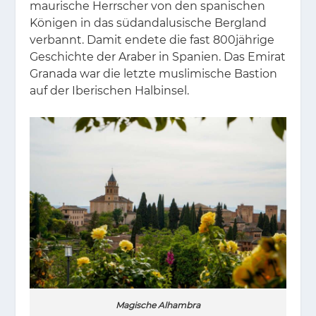
mau­ri­sche Herr­scher von den spa­ni­schen
Kö­ni­gen in das süd­an­da­lu­si­sche Berg­land
ver­bannt. Da­mit en­de­te die fast 800jäh­ri­ge
Ge­schich­te der Ara­ber in Spa­ni­en. Das Emi­rat
Gra­na­da war die letz­te mus­li­mi­sche Bas­ti­on
auf der Ibe­ri­schen Halb­in­sel.
Magische Alhambra