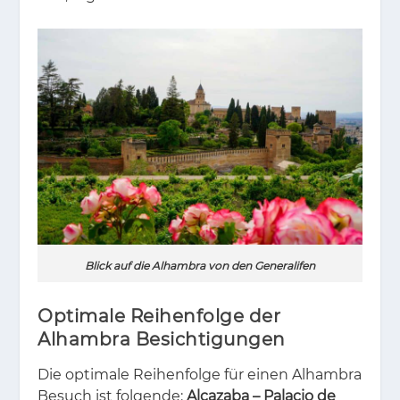
Blick auf die Alhambra von den Generalifen
Optimale Reihenfolge der
Alhambra Besichtigungen
Die op­ti­ma­le Rei­hen­fol­ge für ei­nen Al­ham­bra
Be­such ist fol­gen­de:
Alcazaba – Palacio de