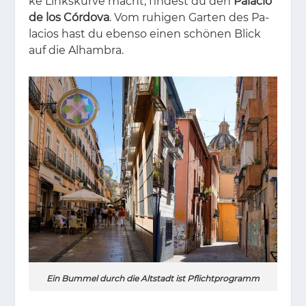
ke Links­kur­ve macht, fin­dest du den
Palacio
de los Córdova
. Vom ru­hi­gen Gar­ten des Pa­
la­ci­os hast du eben­so ei­nen schö­nen Blick
auf die Al­ham­bra.
Ein Bummel durch die Altstadt ist Pflichtprogramm