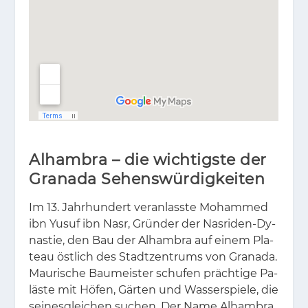
Alhambra – die wichtigste der
Granada Sehenswürdigkeiten
Im 13. Jahr­hun­dert ver­an­lass­te Mo­ham­med
ibn Yus­uf ibn Nasr, Grün­der der Nas­ri­den-Dy­
nas­tie, den Bau der Al­ham­bra auf ei­nem Pla­
teau öst­lich des Stadt­zen­trums von Gra­na­da.
Mau­ri­sche Bau­meis­ter schu­fen präch­ti­ge Pa­
läs­te mit Hö­fen, Gär­ten und Was­ser­spie­le, die
sei­nes­glei­chen su­chen. Der Name Al­ham­bra