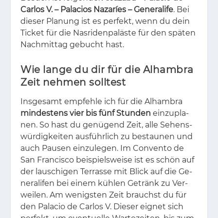
Carlos V. – Palacios Nazaríes – Generalife
. Bei
die­ser Pla­nung ist es per­fekt, wenn du dein
Ti­cket für die Nas­ri­den­pa­läs­te für den spä­ten
Nach­mit­tag ge­bucht hast.
Wie lange du dir für die Alhambra
Zeit nehmen solltest
Ins­ge­samt emp­feh­le ich für die Al­ham­bra
mindestens vier bis fünf Stunden
ein­zu­pla­
nen. So hast du ge­nü­gend Zeit, alle Se­hens­
wür­dig­kei­ten aus­führ­lich zu be­stau­nen und
auch Pau­sen ein­zu­le­gen. Im Con­ven­to de
San Fran­cis­co bei­spiels­wei­se ist es schön auf
der lau­schi­gen Ter­ras­se mit Blick auf die Ge­
ne­ra­li­fen bei ei­nem küh­len Ge­tränk zu Ver­
wei­len. Am we­nigs­ten Zeit brauchst du für
den Pa­la­cio de Car­los V. Die­ser eig­net sich