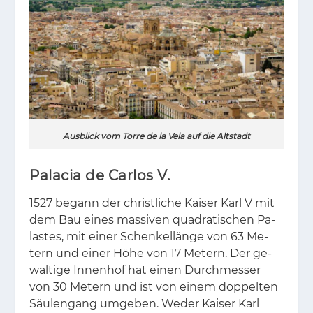
Ausblick vom Torre de la Vela auf die Altstadt
Palacia de Carlos V.
1527 be­gann der christ­li­che Kai­ser Karl V mit
dem Bau ei­nes mas­si­ven qua­dra­ti­schen Pa­
las­tes, mit ei­ner Schen­kel­län­ge von 63 Me­
tern und ei­ner Höhe von 17 Me­tern. Der ge­
wal­ti­ge In­nen­hof hat ei­nen Durch­mes­ser
von 30 Me­tern und ist von ei­nem dop­pel­ten
Säu­len­gang um­ge­ben. We­der Kai­ser Karl